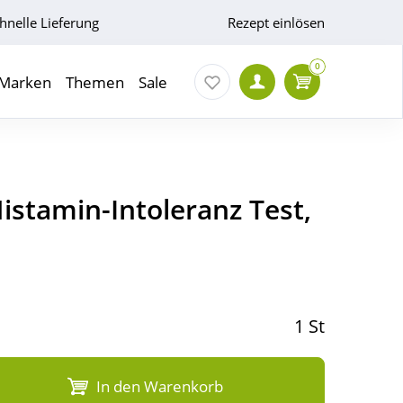
hnelle Lieferung
Rezept einlösen
0
Marken
Themen
Sale
istamin-Intoleranz Test,
1 St
In den Warenkorb