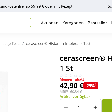
sandkostenfrei ab 59.99 € oder mit Rezept
Sc
Aktionen
Kategorien
Bestseller
nstige Tests
cerascreen® Histamin-Intoleranz Test
cerascreen® H
1 St
Mengenrabatt
42,90 €
4
-29%
MRP²
60,34 €
Artikel verfügbar