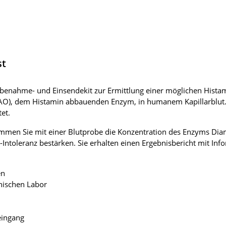
st
obenahme- und Einsendekit zur Ermittlung einer möglichen Histami
), dem Histamin abbauenden Enzym, in humanem Kapillarblut. Di
et.
immen Sie mit einer Blutprobe die Konzentration des Enzyms Di
n-Intoleranz bestärken. Sie erhalten einen Ergebnisbericht mit 
en
inischen Labor
eingang