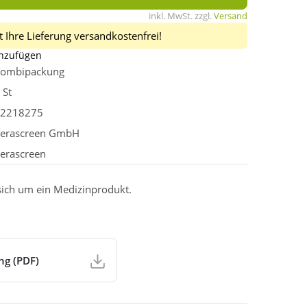
inkl. MwSt. zzgl.
Versand
 Ihre Lieferung versandkostenfrei!
inzufügen
ombipackung
 St
2218275
erascreen GmbH
erascreen
 sich um ein Medizinprodukt.
ng (PDF)