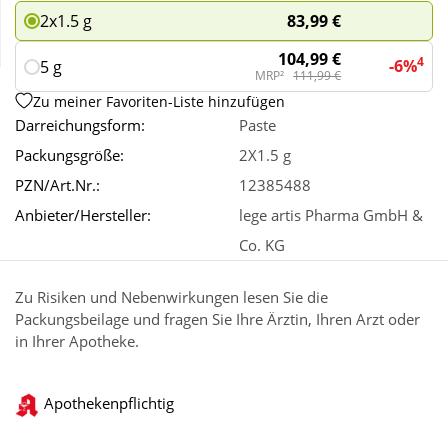
83,99 €
2x1.5 g
Wellness
104,99 €
4
-6%
5 g
MRP²
111,99 €
Zu meiner Favoriten-Liste hinzufügen
Darreichungsform:
Paste
Packungsgröße:
2X1.5 g
PZN/Art.Nr.:
12385488
Anbieter/Hersteller:
lege artis Pharma GmbH &
Co. KG
Zu Risiken und Nebenwirkungen lesen Sie die
Packungsbeilage und fragen Sie Ihre Ärztin, Ihren Arzt oder
in Ihrer Apotheke.
Apothekenpflichtig