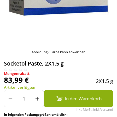
Sale
Körperpflege & Kosmetik
Schnäppchen
Liebe & Erotik
Sparsets
Mutter & Kind
Täglich gut versorgt
Nahrungsergänzung
Abbildung / Farbe kann abweichen
Socketol Paste, 2X1.5 g
Natur & Homöopathie
Mengenrabatt
83,99 €
2X1.5 g
Sanitätshaus
Artikel verfügbar
In den Warenkorb
Sport & Fitness
inkl. MwSt. inkl. Versand
Tierbedarf
In folgenden Packungsgrößen erhältlich: