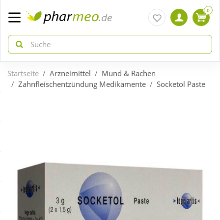
0
Startseite
Arzneimittel
Mund & Rachen
zurück
zurück
Zahnfleischentzündung Medikamente
Socketol Paste
ÜBERSICHT AKTIONEN
ÜBERSICHT KATEGORIEN
Aktuelle Coupons
Arzneimittel
Gratis dazu
Bio & Genuss
Neuheiten
Diabetes