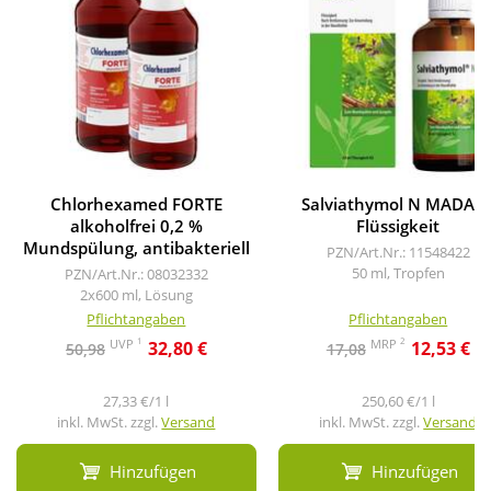
Chlorhexamed FORTE
Salviathymol N MADAU
alkoholfrei 0,2 %
Flüssigkeit
Mundspülung, antibakteriell
PZN/Art.Nr.: 11548422
50 ml, Tropfen
PZN/Art.Nr.: 08032332
2x600 ml, Lösung
Pflichtangaben
Pflichtangaben
1
2
UVP
MRP
32,80 €
12,53 €
50,98
17,08
27,33 €/1 l
250,60 €/1 l
inkl. MwSt. zzgl.
Versand
inkl. MwSt. zzgl.
Versand
Hinzufügen
Hinzufügen