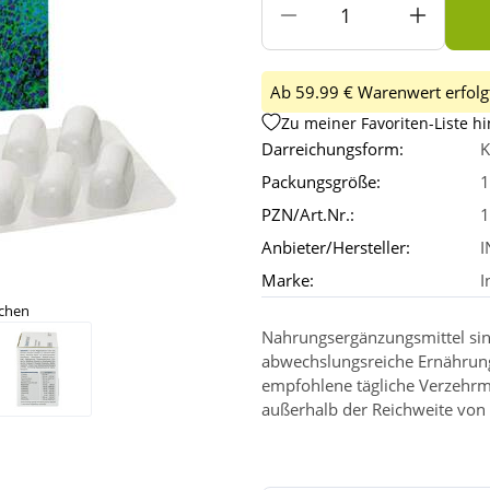
Ab 59.99 € Warenwert erfolgt
Zu meiner Favoriten-Liste h
Darreichungsform:
K
Packungsgröße:
1
PZN/Art.Nr.:
1
Anbieter/Hersteller:
I
Marke:
I
ichen
Nahrungsergänzungsmittel sin
abwechslungsreiche Ernährun
empfohlene tägliche Verzehrm
außerhalb der Reichweite von 