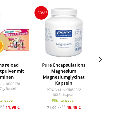
3
3
-30%
-22%
ns reload
Pure Encapsulations
Magnes
ytpulver mit
Magnesium
400 
aminen
Magnesiumglycinat
Kapseln
Nr.: 18320478
PZN/A
7 g, Beutel
10
PZN/Art.Nr.: 05852222
180 St, Kapseln
htangaben
Pflichtangaben
Pf
1
1
VP
UVP
11,99 €
49,49 €
71,00
46,8