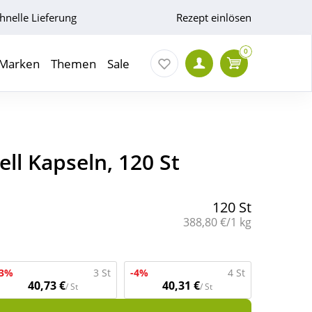
hnelle Lieferung
Rezept einlösen
0
Marken
Themen
Sale
ell Kapseln, 120 St
120 St
Grundpreis:
388,80 €/1 kg
-3%
3 St
-4%
4 St
40,73 €
40,31 €
/ St
/ St