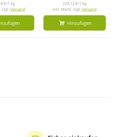
18 €/1 kg
229,12 €/1 kg
1
 zzgl.
Versand
inkl. MwSt. zzgl.
Versand
inkl. M
inzufügen
Hinzufügen