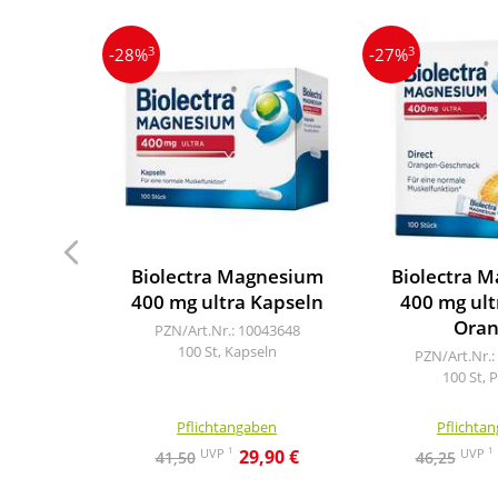
3
3
-28%
-27%
Biolectra Magnesium
Biolectra 
400 mg ultra Kapseln
400 mg ult
Oran
PZN/Art.Nr.: 10043648
100 St, Kapseln
PZN/Art.Nr.:
100 St, P
Pflichtangaben
Pflichta
1
1
UVP
UVP
29,90 €
41,50
46,25