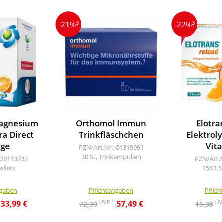
3
3
-21%
-22%
Magnesium
Orthomol Immun
Elotra
ra Direct
Trinkfläschchen
Elektrol
ge
Vit
PZN/Art.Nr.: 01319991
30 St, Trinkampullen
 20113723
PZN/Art.
ellets
15X7.5
ngaben
Pflichtangaben
Pflic
1
UVP
U
33,99 €
57,49 €
72,99
15,38