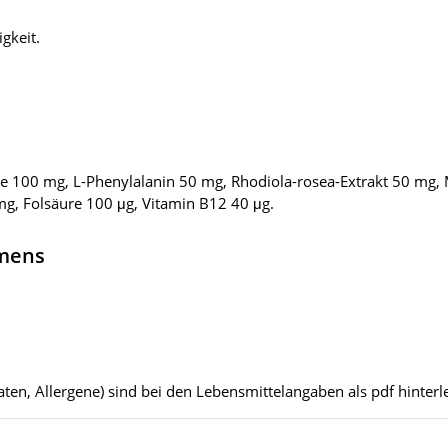
gkeit.
re 100 mg, L-Phenylalanin 50 mg, Rhodiola-rosea-Extrakt 50 mg
g, Folsäure 100 μg, Vitamin B12 40 μg.
hmens
ten, Allergene) sind bei den Lebensmittelangaben als pdf hinterle