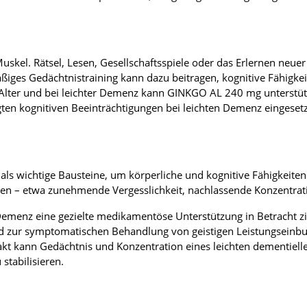
Muskel. Rätsel, Lesen, Gesellschaftsspiele oder das Erlernen neuer
iges Gedächtnistraining kann dazu beitragen, kognitive Fähigkeit
Alter und bei leichter Demenz kann GINKGO AL 240 mg unterstü
ten kognitiven Beeinträchtigungen bei leichten Demenz eingesetzt,
als wichtige Bausteine, um körperliche und kognitive Fähigkeite
en – etwa zunehmende Vergesslichkeit, nachlassende Konzentrati
r Demenz eine gezielte medikamentöse Unterstützung in Betracht z
rd zur symptomatischen Behandlung von geistigen Leistungsein
akt kann Gedächtnis und Konzentration eines leichten dementiel
 stabilisieren.