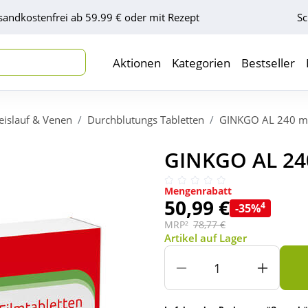
sandkostenfrei ab 59.99 € oder mit Rezept
Sc
Aktionen
Kategorien
Bestseller
reislauf & Venen
Durchblutungs Tabletten
GINKGO AL 240 mg
GINKGO AL 240
Mengenrabatt
50,99 €
4
-35%
MRP²
78,77 €
Artikel auf Lager