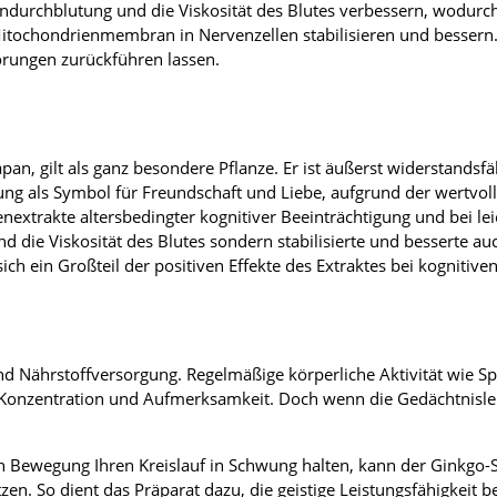
rndurchblutung und die Viskosität des Blutes verbessern, wodurch
itochondrienmembran in Nervenzellen stabilisieren und bessern. 
törungen zurückführen lassen.
an, gilt als ganz besondere Pflanze. Er ist äußerst widerstandsfä
tung als Symbol für Freundschaft und Liebe, aufgrund der wertvoll
enextrakte altersbedingter kognitiver Beeinträchtigung und bei l
nd die Viskosität des Blutes sondern stabilisierte und besserte
ich ein Großteil der positiven Effekte des Extraktes bei kognitiv
nd Nährstoffversorgung. Regelmäßige körperliche Aktivität wie S
r Konzentration und Aufmerksamkeit. Doch wenn die Gedächtnisleis
Bewegung Ihren Kreislauf in Schwung halten, kann der Ginkgo-Spe
en. So dient das Präparat dazu, die geistige Leistungsfähigkeit 