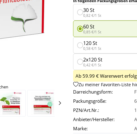
In folgenden Packungsgrößen erhäl
30 St
0,82 €/1 St
60 St
0,85 €/1 St
120 St
0,58 €/1 St
2x120 St
0,42 €/1 St
Ab 59.99 € Warenwert erfolgt
Zu meiner Favoriten-Liste h
ichen
Darreichungsform:
F
Packungsgröße:
6
PZN/Art.Nr.:
1
Anbieter/Hersteller:
A
Marke:
A