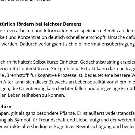
atürlich fördern bei leichter Demenz
e zu verarbeiten und Informationen zu speichern. Bereits ab dem 
keit und Konzentration deutlich schneller erschöpft. Ursache dafü
r werden. Dadurch verlangsamt sich die Informationsübertragung
irn fit halten: Selbst kurze Einheiten Gedächtnistraining erzielen
neimittel unterstützen. Ginkgo-biloba-Extrakt kann dazu beitrag
le ‚Brennstoff‘ für kognitive Prozesse ist, bedeutet eine bessere 
m Alter kann sich dieser Zuwachs an Lebensqualität vor allem in
gen, die Orientierung kann leichter fallen und die geistige Ermü
alen Leben teilhaben zu können.
ehirn
an, gilt als ganz besondere Pflanze. Er ist äußerst widerstandsfä
tung als Symbol für Freundschaft und Liebe, aufgrund der wertvoll
enextrakte altersbedingter kognitiver Beeinträchtigung und bei le