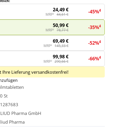
tlich:
24,49 €
4
-45%
MRP²
44,61 €
50,99 €
4
-35%
MRP²
78,77 €
69,49 €
4
-52%
MRP²
145,33 €
99,98 €
4
-66%
MRP²
290,66 €
 Ihre Lieferung versandkostenfrei!
inzufügen
ilmtabletten
0 St
1287683
LIUD Pharma GmbH
liud Pharma