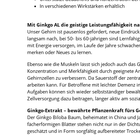
In verschiedenen Wirkstärken erhältlich
Mit Ginkgo AL die geistige Leistungsfähigkeit n
Unser Gehirn ist pausenlos gefordert, neue Eindrück
langsam nach, bei 50- bis 60-jährigen sind Lernfähig
mit Energie versorgen, im Laufe der Jahre schwäche
merken oder Neues zu lernen.
Ebenso wie die Muskeln lässt sich jedoch auch das Geh
Konzentration und Merkfähigkeit durch geeignete Arz
Gehirnzellen zu verbessern. Da Sauerstoff der zentra
arbeiten kann. Für Betroffene mit leichter Demenz i
Aufgaben können sich wieder selbstständiger bewälti
Zellversorgung dazu beitragen, länger aktiv am sozi
Ginkgo-Extrakt – bewährte Pflanzenkraft fürs G
Der Ginkgo Biloba Baum, beheimatet in China und Jap
fächerförmigen Blätter stehen nicht nur in der Dich
geschätzt und in Form sorgfältig aufbereiteter Trock