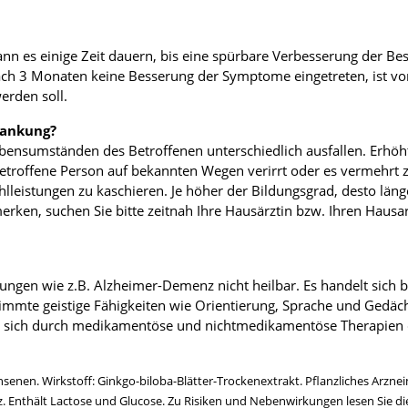
 kann es einige Zeit dauern, bis eine spürbare Verbesserung der 
nach 3 Monaten keine Besserung der Symptome eingetreten, ist 
erden soll.
rankung?
ebensumständen des Betroffenen unterschiedlich ausfallen. Erhö
e betroffene Person auf bekannten Wegen verirrt oder es vermeh
lleistungen zu kaschieren. Je höher der Bildungsgrad, desto län
erken, suchen Sie bitte zeitnah Ihre Hausärztin bzw. Ihren Hausar
kungen wie z.B. Alzheimer-Demenz nicht heilbar. Es handelt sich
immte geistige Fähigkeiten wie Orientierung, Sprache und Gedäc
ie sich durch medikamentöse und nichtmedikamentöse Therapien 
en. Wirkstoff: Ginkgo-biloba-Blätter-Trockenextrakt. Pflanzliches Arzneim
. Enthält Lactose und Glucose. Zu Risiken und Nebenwirkungen lesen Sie die 