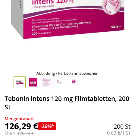
Sale
Körperpflege & Kosmetik
Schnäppchen
Liebe & Erotik
Sparsets
Mutter & Kind
Täglich gut versorgt
Nahrungsergänzung
Abbildung / Farbe kann abweichen
Natur & Homöopathie
Sanitätshaus
Tebonin intens 120 mg Filmtabletten, 200
St
Sport & Fitness
Mengenrabatt
126,29 €
4
200 St
-26%
Grundpreis:
Tierbedarf
0,63 €/1 St
MRP²
170,93 €