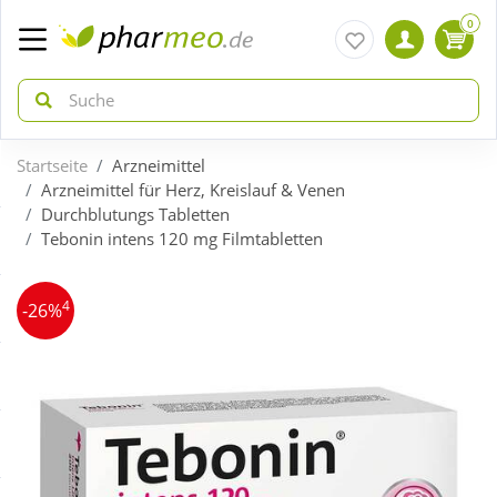
0
Startseite
Arzneimittel
zurück
zurück
Arzneimittel für Herz, Kreislauf & Venen
Durchblutungs Tabletten
Tebonin intens 120 mg Filmtabletten
ÜBERSICHT AKTIONEN
ÜBERSICHT KATEGORIEN
4
Aktuelle Coupons
Arzneimittel
-26%
Gratis dazu
Bio & Genuss
Neuheiten
Diabetes