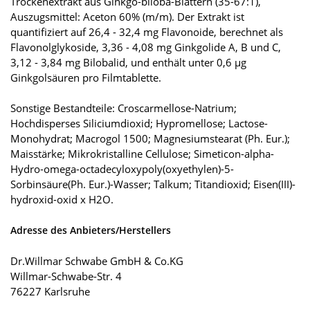
Trockenextrakt aus Ginkgo-biloba-Blättern (35-67:1),
Auszugsmittel: Aceton 60% (m/m). Der Extrakt ist
quantifiziert auf 26,4 - 32,4 mg Flavonoide, berechnet als
Flavonolglykoside, 3,36 - 4,08 mg Ginkgolide A, B und C,
3,12 - 3,84 mg Bilobalid, und enthält unter 0,6 µg
Ginkgolsäuren pro Filmtablette.
Sonstige Bestandteile: Croscarmellose-Natrium;
Hochdisperses Siliciumdioxid; Hypromellose; Lactose-
Monohydrat; Macrogol 1500; Magnesiumstearat (Ph. Eur.);
Maisstärke; Mikrokristalline Cellulose; Simeticon-alpha-
Hydro-omega-octadecyloxypoly(oxyethylen)-5-
Sorbinsäure(Ph. Eur.)-Wasser; Talkum; Titandioxid; Eisen(III)-
hydroxid-oxid x H2O.
Adresse des Anbieters/Herstellers
Dr.Willmar Schwabe GmbH & Co.KG
Willmar-Schwabe-Str. 4
76227 Karlsruhe