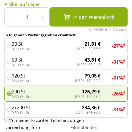
Artikel auf Lager
Wellness
In den Warenkorb
inkl. MwSt. inkl. Versand
In folgenden Packungsgrößen erhältlich:
21,61 €
30 St
4
-27%
MRP²
29,56 €
0,72 €/1 St
43,61 €
60 St
4
-31%
MRP²
63,24 €
0,73 €/1 St
79,08 €
120 St
4
-31%
MRP²
114,66 €
0,66 €/1 St
126,29 €
200 St
4
-26%
MRP²
170,93 €
0,63 €/1 St
234,36 €
2x200 St
3
-31%
UVP¹
341,86 €
0,59 €/1 St
Zu meiner Favoriten-Liste hinzufügen
Darreichungsform:
Filmtabletten