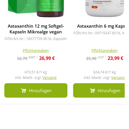
Astaxanthin 12 mg Softgel-
Astaxanthin 6 mg Kapse
Kapseln Mikroalge vegan
PZN/Art.Nr.: 09719247
60 St, Kap
PZN/Art.Nr.: 18377739
90 St, Kapseln
Pflichtangaben
Pflichtangaben
2
1
MRP
UVP
26,99 €
23,99 €
32,79
25,90
473,51 €/1 kg
624,74 €/1 kg
inkl. MwSt. zzgl.
Versand
inkl. MwSt. zzgl.
Versand
Hinzufügen
Hinzufügen