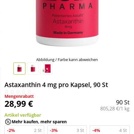
Sale
Körperpflege & Kosmetik
Schnäppchen
Liebe & Erotik
Sparsets
Mutter & Kind
Täglich gut versorgt
Nahrungsergänzung
Abbildung / Farbe kann abweichen
Natur & Homöopathie
Astaxanthin 4 mg pro Kapsel, 90 St
Sanitätshaus
Mengenrabatt
28,99 €
90 St
Grundpreis:
805,28 €/1 kg
Sport & Fitness
Artikel verfügbar
Mehr kaufen, mehr sparen
-2%
2 St
-3%
3 St
-4%
4 St
Tierbedarf