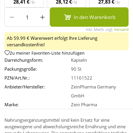
28,41 €
28,12 €
27,83 €
/ St
/ St
/ St
Wellness
In den Warenkorb
inkl. MwSt. zzgl.
Versand
Ab 59.99 € Warenwert erfolgt Ihre Lieferung
versandkostenfrei!
Zu meiner Favoriten-Liste hinzufügen
Darreichungsform:
Kapseln
Packungsgröße:
90 St
PZN/Art.Nr.:
11161522
Anbieter/Hersteller:
ZeinPharma Germany
GmbH
Marke:
Zein Pharma
Nahrungsergänzungsmittel sind kein Ersatz für eine
ausgewogene und abwechslungsreiche Ernährung und eine