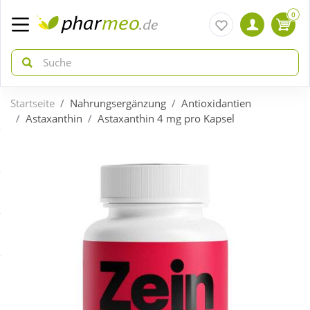
0
Startseite
Nahrungsergänzung
Antioxidantien
zurück
zurück
Astaxanthin
Astaxanthin 4 mg pro Kapsel
ÜBERSICHT AKTIONEN
ÜBERSICHT KATEGORIEN
Aktuelle Coupons
Arzneimittel
Gratis dazu
Bio & Genuss
Neuheiten
Diabetes