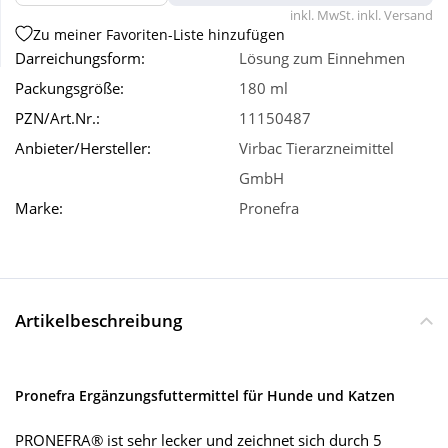
inkl. MwSt. inkl. Versand
Zu meiner Favoriten-Liste hinzufügen
Wellness
Darreichungsform:
Lösung zum Einnehmen
Packungsgröße:
180 ml
PZN/Art.Nr.:
11150487
Anbieter/Hersteller:
Virbac Tierarzneimittel
GmbH
Marke:
Pronefra
Artikelbeschreibung
Pronefra Ergänzungsfuttermittel für Hunde und Katzen
PRONEFRA® ist sehr lecker und zeichnet sich durch 5