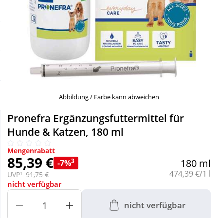
Sale
Körperpflege & Kosmetik
Schnäppchen
Liebe & Erotik
Sparsets
Mutter & Kind
Täglich gut versorgt
Nahrungsergänzung
Abbildung / Farbe kann abweichen
Pronefra Ergänzungsfuttermittel für
Natur & Homöopathie
Hunde & Katzen, 180 ml
Mengenrabatt
Sanitätshaus
85,39 €
3
180 ml
-7%
Grundpreis:
474,39 €/1 l
UVP¹
91,75 €
nicht verfügbar
Sport & Fitness
nicht verfügbar
Tierbedarf