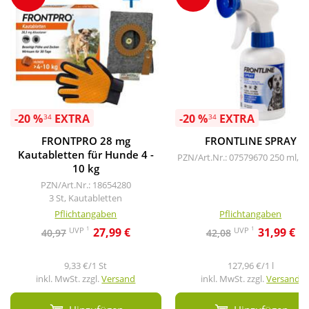
-20 %
EXTRA
-20 %
EXTRA
34
34
FRONTPRO 28 mg
FRONTLINE SPRAY
Kautabletten für Hunde 4 -
PZN/Art.Nr.: 07579670
250 ml, S
10 kg
PZN/Art.Nr.: 18654280
3 St, Kautabletten
Pflichtangaben
Pflichtangaben
1
1
UVP
UVP
27,99 €
31,99 €
40,97
42,08
9,33 €/1 St
127,96 €/1 l
inkl. MwSt. zzgl.
Versand
inkl. MwSt. zzgl.
Versand