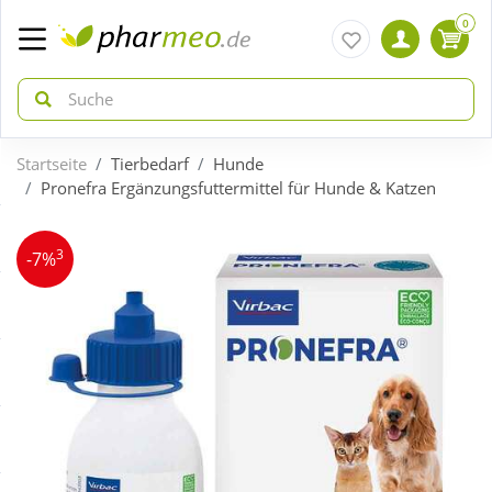
0
Startseite
Tierbedarf
Hunde
zurück
zurück
Pronefra Ergänzungsfuttermittel für Hunde & Katzen
ÜBERSICHT AKTIONEN
ÜBERSICHT KATEGORIEN
3
-7%
Aktuelle Coupons
Arzneimittel
Gratis dazu
Bio & Genuss
Neuheiten
Diabetes