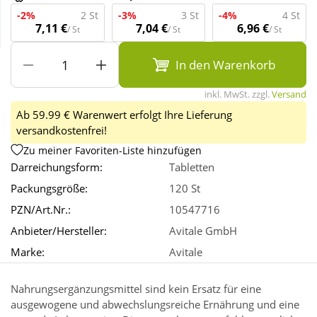
-2%
2 St
-3%
3 St
-4%
4 St
7,11 €
7,04 €
6,96 €
/ St
/ St
/ St
Wellness
In den Warenkorb
inkl. MwSt. zzgl.
Versand
Ab 59.99 € Warenwert erfolgt Ihre Lieferung
versandkostenfrei!
Zu meiner Favoriten-Liste hinzufügen
Darreichungsform:
Tabletten
Packungsgröße:
120 St
PZN/Art.Nr.:
10547716
Anbieter/Hersteller:
Avitale GmbH
Marke:
Avitale
Nahrungsergänzungsmittel sind kein Ersatz für eine
ausgewogene und abwechslungsreiche Ernährung und eine