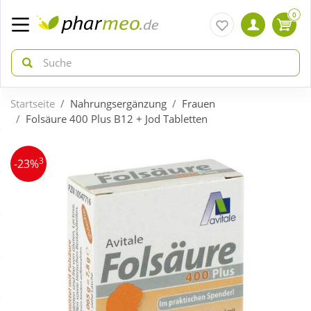
0
Startseite
Nahrungsergänzung
Frauen
zurück
zurück
Folsäure 400 Plus B12 + Jod Tabletten
ÜBERSICHT AKTIONEN
ÜBERSICHT KATEGORIEN
3
-23%
Aktuelle Coupons
Arzneimittel
Gratis dazu
Bio & Genuss
Neuheiten
Diabetes