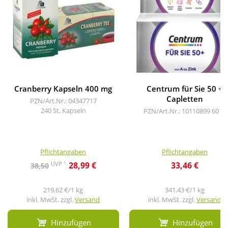
Cranberry Kapseln 400 mg
Centrum für Sie 50 +
Capletten
PZN/Art.Nr.: 04347717
240 St, Kapseln
PZN/Art.Nr.: 10110899
60 St
Pflichtangaben
Pflichtangaben
1
UVP
28,99 €
33,46 €
38,50
219,62 €/1 kg
341,43 €/1 kg
inkl. MwSt. zzgl.
Versand
inkl. MwSt. zzgl.
Versand
Hinzufügen
Hinzufügen