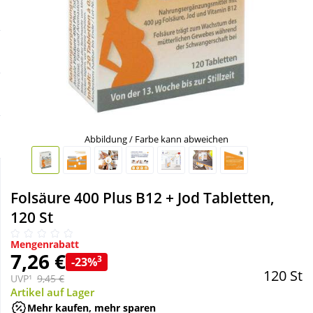
Sale
Körperpflege & Kosmetik
Schnäppchen
Liebe & Erotik
Sparsets
Mutter & Kind
Täglich gut versorgt
Nahrungsergänzung
Abbildung / Farbe kann abweichen
Natur & Homöopathie
Folsäure 400 Plus B12 + Jod Tabletten,
120 St
Sanitätshaus
Mengenrabatt
7,26 €
3
-23%
Sport & Fitness
120 St
UVP¹
9,45 €
Artikel auf Lager
Tierbedarf
Mehr kaufen, mehr sparen