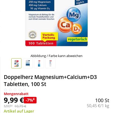
Sale
Körperpflege & Kosmetik
Schnäppchen
Liebe & Erotik
Sparsets
Mutter & Kind
Täglich gut versorgt
Nahrungsergänzung
Abbildung / Farbe kann abweichen
Natur & Homöopathie
Doppelherz Magnesium+Calcium+D3
Sanitätshaus
Tabletten, 100 St
Mengenrabatt
Sport & Fitness
9,99 €
4
100 St
-7%
Grundpreis:
50,45 €/1 kg
MRP²
10,79 €
Tierbedarf
Artikel auf Lager