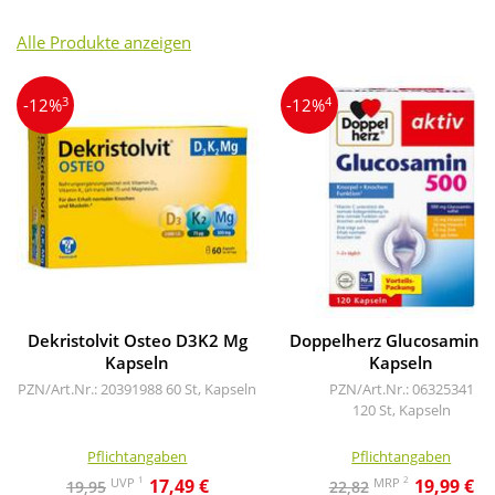
Alle Produkte anzeigen
3
4
-12%
-12%
Dekristolvit Osteo D3K2 Mg
Doppelherz Glucosamin 
Kapseln
Kapseln
PZN/Art.Nr.: 20391988
60 St, Kapseln
PZN/Art.Nr.: 06325341
120 St, Kapseln
Pflichtangaben
Pflichtangaben
1
2
UVP
MRP
17,49 €
19,99 €
19,95
22,82