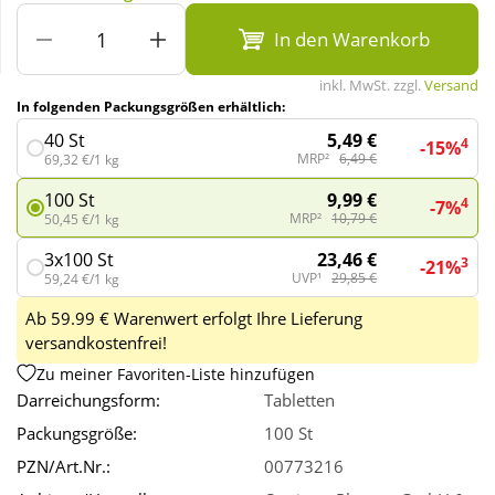
In den Warenkorb
Wellness
inkl. MwSt. zzgl.
Versand
In folgenden Packungsgrößen erhältlich:
5,49 €
40 St
4
-15%
MRP²
6,49 €
69,32 €/1 kg
9,99 €
100 St
4
-7%
MRP²
10,79 €
50,45 €/1 kg
23,46 €
3x100 St
3
-21%
UVP¹
29,85 €
59,24 €/1 kg
Ab 59.99 € Warenwert erfolgt Ihre Lieferung
versandkostenfrei!
Zu meiner Favoriten-Liste hinzufügen
Darreichungsform:
Tabletten
Packungsgröße:
100 St
PZN/Art.Nr.:
00773216