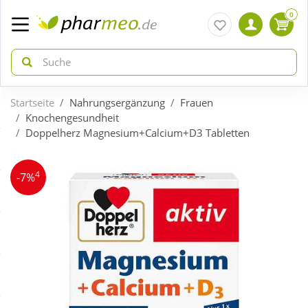
0
Startseite
Nahrungsergänzung
Frauen
zurück
zurück
Knochengesundheit
Doppelherz Magnesium+Calcium+D3 Tabletten
ÜBERSICHT AKTIONEN
ÜBERSICHT KATEGORIEN
4
-7%
Aktuelle Coupons
Arzneimittel
Gratis dazu
Bio & Genuss
Neuheiten
Diabetes