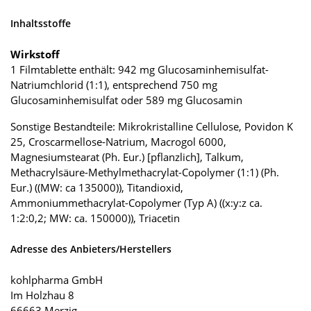
Inhaltsstoffe
Wirkstoff
1 Filmtablette enthält: 942 mg Glucosaminhemisulfat-
Natriumchlorid (1:1), entsprechend 750 mg
Glucosaminhemisulfat oder 589 mg Glucosamin
Sonstige Bestandteile: Mikrokristalline Cellulose, Povidon K
25, Croscarmellose-Natrium, Macrogol 6000,
Magnesiumstearat (Ph. Eur.) [pflanzlich], Talkum,
Methacrylsäure-Methylmethacrylat-Copolymer (1:1) (Ph.
Eur.) ((MW: ca 135000)), Titandioxid,
Ammoniummethacrylat-Copolymer (Typ A) ((x:y:z ca.
1:2:0,2; MW: ca. 150000)), Triacetin
Adresse des Anbieters/Herstellers
kohlpharma GmbH
Im Holzhau 8
66663 Merzig