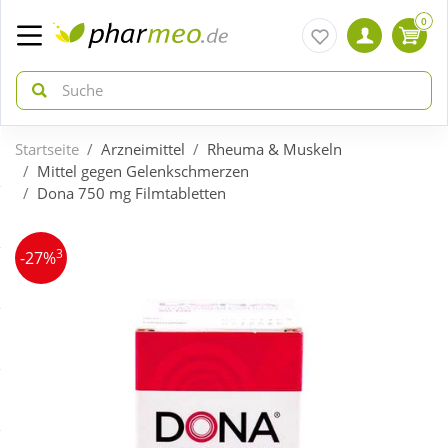
0
Startseite
Arzneimittel
Rheuma & Muskeln
zurück
zurück
Mittel gegen Gelenkschmerzen
Dona 750 mg Filmtabletten
ÜBERSICHT AKTIONEN
ÜBERSICHT KATEGORIEN
3
-27%
Aktuelle Coupons
Arzneimittel
Gratis dazu
Bio & Genuss
Neuheiten
Diabetes