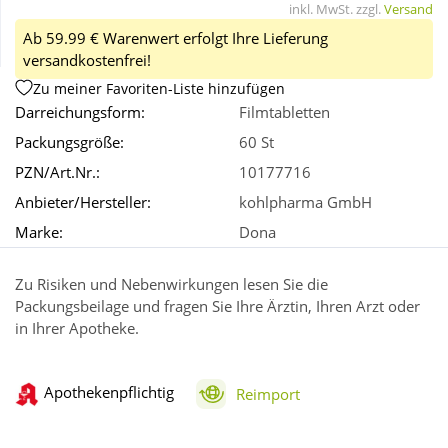
inkl. MwSt. zzgl.
Versand
Ab 59.99 € Warenwert erfolgt Ihre Lieferung
Wellness
versandkostenfrei!
Zu meiner Favoriten-Liste hinzufügen
Darreichungsform:
Filmtabletten
Packungsgröße:
60 St
PZN/Art.Nr.:
10177716
Anbieter/Hersteller:
kohlpharma GmbH
Marke:
Dona
Zu Risiken und Nebenwirkungen lesen Sie die
Packungsbeilage und fragen Sie Ihre Ärztin, Ihren Arzt oder
in Ihrer Apotheke.
Apothekenpflichtig
Reimport