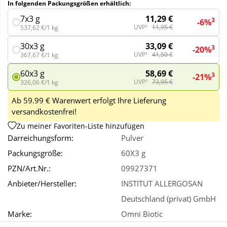
In folgenden Packungsgrößen erhältlich:
11,29 €
7x3 g
3
-6%
Wellness
UVP¹
11,95 €
537,62 €/1 kg
33,09 €
30x3 g
3
-20%
UVP¹
41,50 €
367,67 €/1 kg
58,69 €
60x3 g
3
-21%
UVP¹
73,95 €
326,06 €/1 kg
Ab 59.99 € Warenwert erfolgt Ihre Lieferung
versandkostenfrei!
Zu meiner Favoriten-Liste hinzufügen
Darreichungsform:
Pulver
Packungsgröße:
60X3 g
PZN/Art.Nr.:
09927371
Anbieter/Hersteller:
INSTITUT ALLERGOSAN
Deutschland (privat) GmbH
Marke:
Omni Biotic