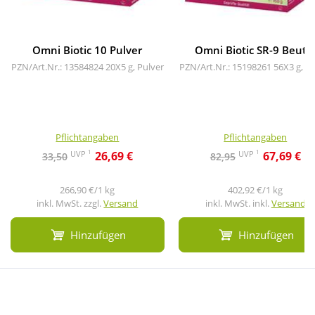
Omni Biotic 10 Pulver
Omni Biotic SR-9 Beute
PZN/Art.Nr.: 13584824
20X5 g, Pulver
PZN/Art.Nr.: 15198261
56X3 g, P
Pflichtangaben
Pflichtangaben
1
1
UVP
UVP
26,69 €
67,69 €
33,50
82,95
266,90 €/1 kg
402,92 €/1 kg
inkl. MwSt. zzgl.
Versand
inkl. MwSt. inkl.
Versand
Hinzufügen
Hinzufügen