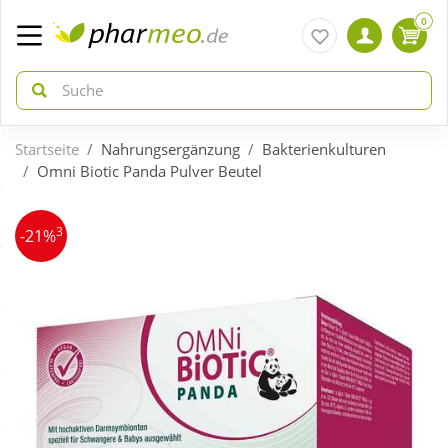
0
Startseite
Nahrungsergänzung
Bakterienkulturen
zurück
zurück
Omni Biotic Panda Pulver Beutel
ÜBERSICHT AKTIONEN
ÜBERSICHT KATEGORIEN
3
-21%
Aktuelle Coupons
Arzneimittel
Gratis dazu
Bio & Genuss
Neuheiten
Diabetes