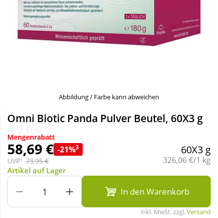
Sale
Körperpflege & Kosmetik
Schnäppchen
Liebe & Erotik
Sparsets
Mutter & Kind
Täglich gut versorgt
Nahrungsergänzung
Abbildung / Farbe kann abweichen
Omni Biotic Panda Pulver Beutel, 60X3 g
Natur & Homöopathie
Mengenrabatt
58,69 €
3
60X3 g
-21%
Sanitätshaus
Grundpreis:
326,06 €/1 kg
UVP¹
73,95 €
Artikel auf Lager
Sport & Fitness
In den Warenkorb
inkl. MwSt. zzgl.
Versand
Tierbedarf