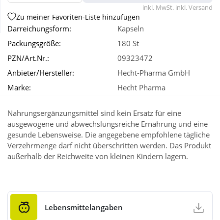
inkl. MwSt. inkl. Versand
Zu meiner Favoriten-Liste hinzufügen
Wellness
Darreichungsform:
Kapseln
Packungsgröße:
180 St
PZN/Art.Nr.:
09323472
Anbieter/Hersteller:
Hecht-Pharma GmbH
Marke:
Hecht Pharma
Nahrungsergänzungsmittel sind kein Ersatz für eine
ausgewogene und abwechslungsreiche Ernährung und eine
gesunde Lebensweise. Die angegebene empfohlene tägliche
Verzehrmenge darf nicht überschritten werden. Das Produkt
außerhalb der Reichweite von kleinen Kindern lagern.
Lebensmittelangaben