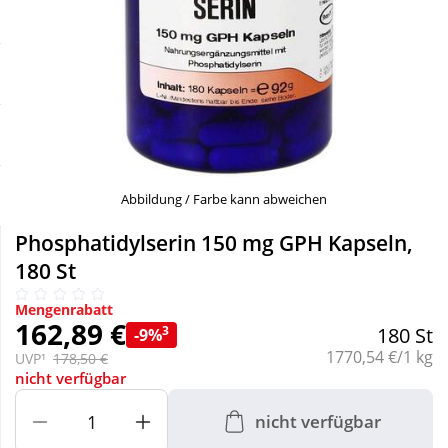
Sale
Körperpflege & Kosmetik
Schnäppchen
Liebe & Erotik
Sparsets
Mutter & Kind
Täglich gut versorgt
Nahrungsergänzung
Abbildung / Farbe kann abweichen
Phosphatidylserin 150 mg GPH Kapseln,
Natur & Homöopathie
180 St
Mengenrabatt
Sanitätshaus
162,89 €
3
180 St
-9%
Grundpreis:
1770,54 €/1 kg
UVP¹
178,50 €
nicht verfügbar
Sport & Fitness
nicht verfügbar
Tierbedarf