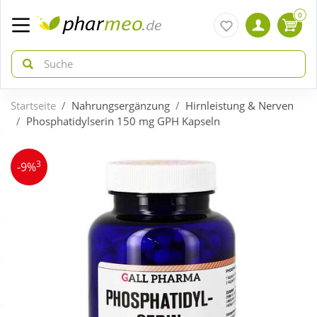
0
Startseite
Nahrungsergänzung
Hirnleistung & Nerven
zurück
zurück
Phosphatidylserin 150 mg GPH Kapseln
ÜBERSICHT AKTIONEN
ÜBERSICHT KATEGORIEN
3
-9%
Aktuelle Coupons
Arzneimittel
Gratis dazu
Bio & Genuss
Neuheiten
Diabetes