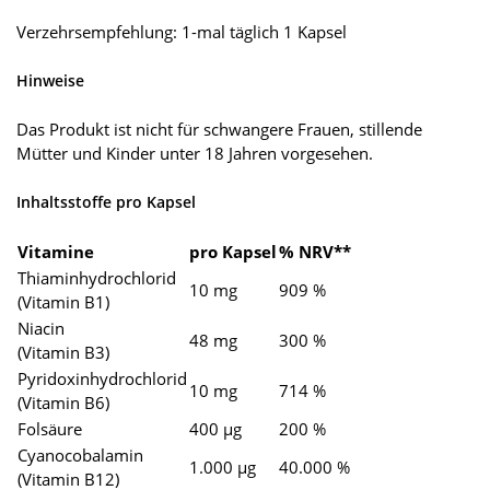
Verzehrsempfehlung: 1-mal täglich 1 Kapsel
Hinweise
Das Produkt ist nicht für schwangere Frauen, stillende
Mütter und Kinder unter 18 Jahren vorgesehen.
Inhaltsstoffe pro Kapsel
Vitamine
pro Kapsel
% NRV**
Thiaminhydrochlorid
10 mg
909 %
(Vitamin B1)
Niacin
48 mg
300 %
(Vitamin B3)
Pyridoxinhydrochlorid
10 mg
714 %
(Vitamin B6)
Folsäure
400 µg
200 %
Cyanocobalamin
1.000 µg
40.000 %
(Vitamin B12)