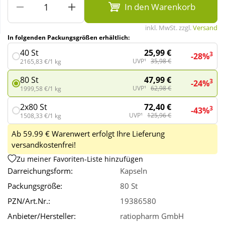
In den Warenkorb
Wellness
inkl. MwSt. zzgl.
Versand
In folgenden Packungsgrößen erhältlich:
25,99 €
40 St
3
-28%
UVP¹
35,98 €
2165,83 €/1 kg
47,99 €
80 St
3
-24%
UVP¹
62,98 €
1999,58 €/1 kg
72,40 €
2x80 St
3
-43%
UVP¹
125,96 €
1508,33 €/1 kg
Ab 59.99 € Warenwert erfolgt Ihre Lieferung
versandkostenfrei!
Zu meiner Favoriten-Liste hinzufügen
Darreichungsform:
Kapseln
Packungsgröße:
80 St
PZN/Art.Nr.:
19386580
Anbieter/Hersteller:
ratiopharm GmbH