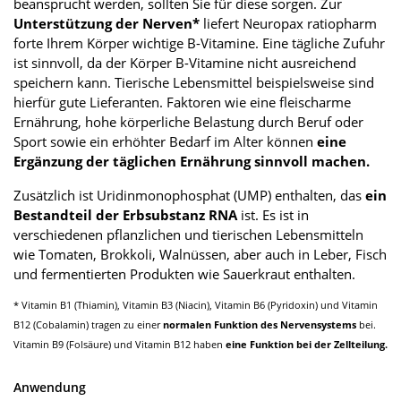
beansprucht werden, sollten Sie für diese sorgen. Zur
Unterstützung der Nerven*
liefert Neuropax ratiopharm
forte Ihrem Körper wichtige B-Vitamine. Eine tägliche Zufuhr
ist sinnvoll, da der Körper B-Vitamine nicht ausreichend
speichern kann. Tierische Lebensmittel beispielsweise sind
hierfür gute Lieferanten. Faktoren wie eine fleischarme
Ernährung, hohe körperliche Belastung durch Beruf oder
Sport sowie ein erhöhter Bedarf im Alter können
eine
Ergänzung der täglichen Ernährung sinnvoll machen.
Zusätzlich ist Uridinmonophosphat (UMP) enthalten, das
ein
Bestandteil der Erbsubstanz RNA
ist. Es ist in
verschiedenen pflanzlichen und tierischen Lebensmitteln
wie Tomaten, Brokkoli, Walnüssen, aber auch in Leber, Fisch
und fermentierten Produkten wie Sauerkraut enthalten.
* Vitamin B1 (Thiamin), Vitamin B3 (Niacin), Vitamin B6 (Pyridoxin) und Vitamin
B12 (Cobalamin) tragen zu einer
normalen Funktion des Nervensystems
bei.
Vitamin B9 (Folsäure) und Vitamin B12 haben
eine Funktion bei der Zellteilung.
Anwendung