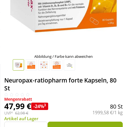
Sale
Körperpflege & Kosmetik
Schnäppchen
Liebe & Erotik
Sparsets
Mutter & Kind
Täglich gut versorgt
Nahrungsergänzung
Abbildung / Farbe kann abweichen
Natur & Homöopathie
Neuropax-ratiopharm forte Kapseln, 80
St
Sanitätshaus
Mengenrabatt
47,99 €
3
80 St
-24%
Sport & Fitness
Grundpreis:
1999,58 €/1 kg
UVP¹
62,98 €
Artikel auf Lager
Tierbedarf