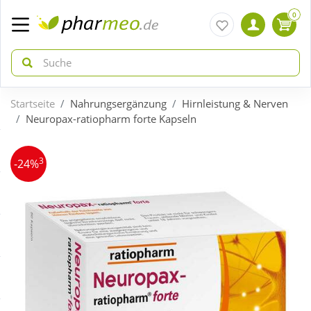
0
Startseite
Nahrungsergänzung
Hirnleistung & Nerven
zurück
zurück
Neuropax-ratiopharm forte Kapseln
ÜBERSICHT AKTIONEN
ÜBERSICHT KATEGORIEN
3
-24%
Aktuelle Coupons
Arzneimittel
Gratis dazu
Bio & Genuss
Neuheiten
Diabetes