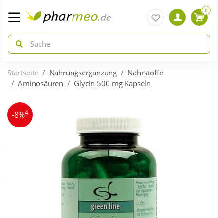
0
Startseite
Nahrungsergänzung
Nährstoffe
zurück
zurück
Aminosäuren
Glycin 500 mg Kapseln
ÜBERSICHT AKTIONEN
ÜBERSICHT KATEGORIEN
4
-8%
Aktuelle Coupons
Arzneimittel
Gratis dazu
Bio & Genuss
Neuheiten
Diabetes