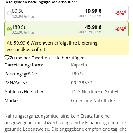
In folgenden Packungsgrößen erhältlich:
19,99 €
60 St
4
-5%
Wellness
MRP²
21,13 €
420,84 €/1 kg
45,99 €
180 St
4
-8%
MRP²
50,13 €
322,96 €/1 kg
Ab 59.99 € Warenwert erfolgt Ihre Lieferung
versandkostenfrei!
Zu meiner Favoriten-Liste hinzufügen
Darreichungsform:
Kapseln
Packungsgröße:
180 St
PZN/Art.Nr.:
09238677
Anbieter/Hersteller:
11 A Nutritheke GmbH
Marke:
Green line Nutritheke
Nahrungsergänzungsmittel sind kein Ersatz für eine
ausgewogene und abwechslungsreiche Ernährung und eine
gesunde Lebensweise. Die angegebene empfohlene tägliche