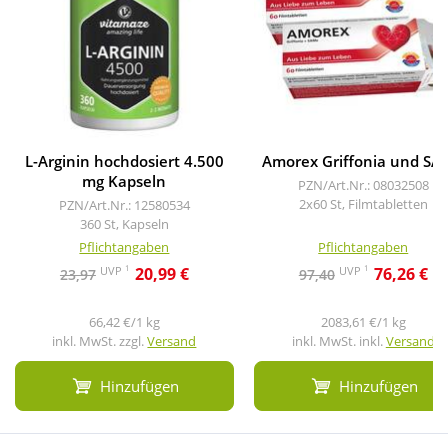
L-Arginin hochdosiert 4.500
Amorex Griffonia und S
mg Kapseln
PZN/Art.Nr.: 08032508
2x60 St, Filmtabletten
PZN/Art.Nr.: 12580534
360 St, Kapseln
Pflichtangaben
Pflichtangaben
1
1
UVP
UVP
20,99 €
76,26 €
23,97
97,40
66,42 €/1 kg
2083,61 €/1 kg
inkl. MwSt. zzgl.
Versand
inkl. MwSt. inkl.
Versand
Hinzufügen
Hinzufügen