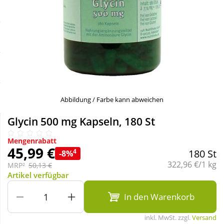
Sale
Körperpflege & Kosmetik
Schnäppchen
Liebe & Erotik
Sparsets
Mutter & Kind
Täglich gut versorgt
Nahrungsergänzung
Abbildung / Farbe kann abweichen
Glycin 500 mg Kapseln, 180 St
Natur & Homöopathie
Mengenrabatt
45,99 €
4
180 St
-8%
Sanitätshaus
Grundpreis:
322,96 €/1 kg
MRP²
50,13 €
Artikel verfügbar
Sport & Fitness
In den Warenkorb
inkl. MwSt. zzgl.
Versand
Tierbedarf