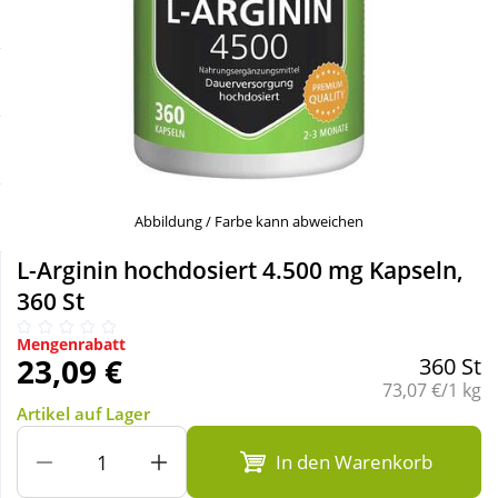
Sale
Körperpflege & Kosmetik
Schnäppchen
Liebe & Erotik
Sparsets
Mutter & Kind
Täglich gut versorgt
Nahrungsergänzung
Abbildung / Farbe kann abweichen
L-Arginin hochdosiert 4.500 mg Kapseln,
Natur & Homöopathie
360 St
Mengenrabatt
Sanitätshaus
23,09 €
360 St
Grundpreis:
73,07 €/1 kg
Artikel auf Lager
Sport & Fitness
In den Warenkorb
Tierbedarf