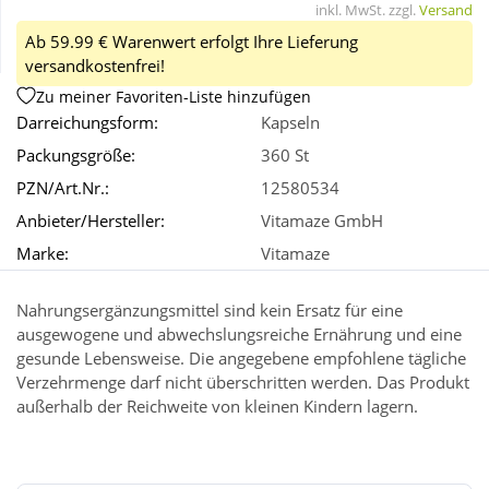
inkl. MwSt. zzgl.
Versand
Ab 59.99 € Warenwert erfolgt Ihre Lieferung
Wellness
versandkostenfrei!
Zu meiner Favoriten-Liste hinzufügen
Darreichungsform:
Kapseln
Packungsgröße:
360 St
PZN/Art.Nr.:
12580534
Anbieter/Hersteller:
Vitamaze GmbH
Marke:
Vitamaze
Nahrungsergänzungsmittel sind kein Ersatz für eine
ausgewogene und abwechslungsreiche Ernährung und eine
gesunde Lebensweise. Die angegebene empfohlene tägliche
Verzehrmenge darf nicht überschritten werden. Das Produkt
außerhalb der Reichweite von kleinen Kindern lagern.