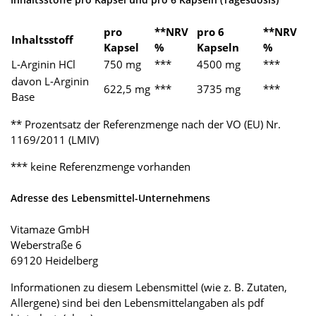
pro
**NRV
pro 6
**NRV
Inhaltsstoff
Kapsel
%
Kapseln
%
L-Arginin HCl
750 mg
***
4500 mg
***
davon L-Arginin
622,5 mg
***
3735 mg
***
Base
** Prozentsatz der Referenzmenge nach der VO (EU) Nr.
1169/2011 (LMIV)
*** keine Referenzmenge vorhanden
Adresse des Lebensmittel-Unternehmens
Vitamaze GmbH
Weberstraße 6
69120 Heidelberg
Informationen zu diesem Lebensmittel (wie z. B. Zutaten,
Allergene) sind bei den Lebensmittelangaben als pdf