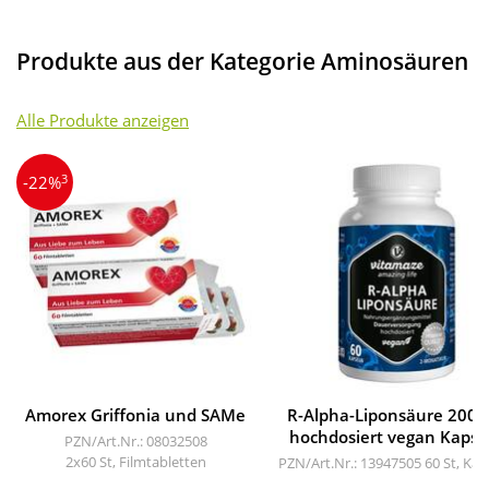
Produkte aus der Kategorie Aminosäuren
Alle Produkte anzeigen
3
-22%
Amorex Griffonia und SAMe
R-Alpha-Liponsäure 200 
hochdosiert vegan Kapse
PZN/Art.Nr.: 08032508
2x60 St, Filmtabletten
PZN/Art.Nr.: 13947505
60 St, Kap