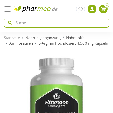
0
Startseite
Nahrungsergänzung
Nährstoffe
zurück
zurück
Aminosäuren
L-Arginin hochdosiert 4.500 mg Kapseln
ÜBERSICHT AKTIONEN
ÜBERSICHT KATEGORIEN
Aktuelle Coupons
Arzneimittel
Gratis dazu
Bio & Genuss
Neuheiten
Diabetes