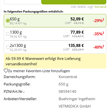
inkl. MwSt. zzgl.
Versand
In folgenden Packungsgrößen erhältlich:
Wellness
52,09 €
650 g
3
-29%
UVP¹
73,11 €
80,14 €/1 kg
77,89 €
1300 g
3
-35%
UVP¹
119,47 €
59,92 €/1 kg
135,88 €
2x1300 g
3
-40%
UVP¹
225,24 €
52,26 €/1 kg
Ab 59.99 € Warenwert erfolgt Ihre Lieferung
versandkostenfrei!
Zu meiner Favoriten-Liste hinzufügen
Darreichungsform:
Konzentrat
Packungsgröße:
650 g
PZN/Art.Nr.:
08594140
Anbieter/Hersteller:
Boehringer Ingelheim
VETMEDICA GmbH