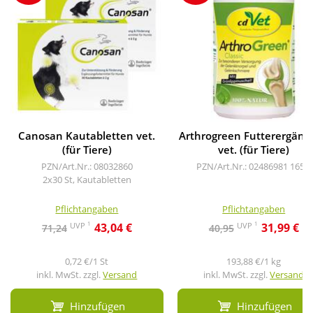
Canosan Kautabletten vet.
Arthrogreen Futterergänz
(für Tiere)
vet. (für Tiere)
PZN/Art.Nr.: 08032860
PZN/Art.Nr.: 02486981
165 g
2x30 St, Kautabletten
Pflichtangaben
Pflichtangaben
1
1
UVP
UVP
43,04 €
31,99 €
71,24
40,95
0,72 €/1 St
193,88 €/1 kg
inkl. MwSt. zzgl.
Versand
inkl. MwSt. zzgl.
Versand
Hinzufügen
Hinzufügen