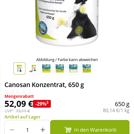
Sale
Körperpflege & Kosmetik
Schnäppchen
Liebe & Erotik
Sparsets
Mutter & Kind
Täglich gut versorgt
Nahrungsergänzung
Abbildung / Farbe kann abweichen
Natur & Homöopathie
Canosan Konzentrat, 650 g
Sanitätshaus
Mengenrabatt
52,09 €
3
650 g
-29%
Grundpreis:
80,14 €/1 kg
UVP¹
73,11 €
Sport & Fitness
Artikel auf Lager
In den Warenkorb
Tierbedarf