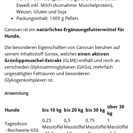
Eiweiß inkl. Milch (Ausnahme: Muschelprotein),
Weizen, Gluten und Soja
Packungsinhalt: 1300 g Pellets
Canosan ist ein
natürliches Ergänzungsfuttermittel für
Hunde.
Die besonderen Eigenschaften von Canosan beruhen auf
seinem Inhaltsstoff Gonex, welches
einen aktiven
Grünlippmuschel-Extrakt
(GLME) enthält und reich an
verschieden Glykosaminoglykanen (GAGs), mehrfach
ungesättigten Fettsäuren und besonderen
Glykogenkomplexen ist.
Anwendung
über 30
Hunde
bis 10 kg
bis 20 kg
bis 30 kg
kg
0,25
0,5
0,75
1
Tagesdosis
Messlöffel
Messlöffel
Messlöffel
Messlöffel
- Reichweite 650