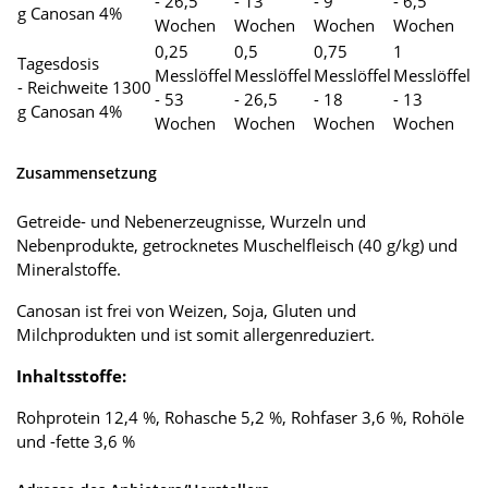
- 26,5
- 13
- 9
- 6,5
g Canosan 4%
Wochen
Wochen
Wochen
Wochen
0,25
0,5
0,75
1
Tagesdosis
Messlöffel
Messlöffel
Messlöffel
Messlöffel
- Reichweite 1300
- 53
- 26,5
- 18
- 13
g Canosan 4%
Wochen
Wochen
Wochen
Wochen
Zusammensetzung
Getreide- und Nebenerzeugnisse, Wurzeln und
Nebenprodukte, getrocknetes Muschelfleisch (40 g/kg) und
Mineralstoffe.
Canosan ist frei von Weizen, Soja, Gluten und
Milchprodukten und ist somit allergenreduziert.
Inhaltsstoffe:
Rohprotein 12,4 %, Rohasche 5,2 %, Rohfaser 3,6 %, Rohöle
und -fette 3,6 %