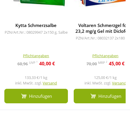
Kytta Schmerzsalbe
Voltaren Schmerzgel for
23,2 mg/g Gel mit Diclofe
PZN/Art.Nr.: 08029947
2x150 g, Salbe
PZN/Art.Nr.: 08032137
2x180 g, 
Pflichtangaben
Pflichtangaben
1
2
UVP
MRP
40,00 €
45,00 €
60,96
70,00
133,33 €/1 kg
125,00 €/1 kg
inkl. MwSt. zzgl.
Versand
inkl. MwSt. zzgl.
Versand
Hinzufügen
Hinzufügen