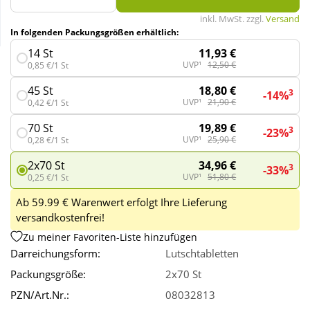
inkl. MwSt. zzgl.
Versand
In folgenden Packungsgrößen erhältlich:
Wellness
11,93 €
14 St
UVP¹
12,50 €
0,85 €/1 St
18,80 €
45 St
3
-14%
UVP¹
21,90 €
0,42 €/1 St
19,89 €
70 St
3
-23%
UVP¹
25,90 €
0,28 €/1 St
34,96 €
2x70 St
3
-33%
UVP¹
51,80 €
0,25 €/1 St
Ab 59.99 € Warenwert erfolgt Ihre Lieferung
versandkostenfrei!
Zu meiner Favoriten-Liste hinzufügen
Darreichungsform:
Lutschtabletten
Packungsgröße:
2x70 St
PZN/Art.Nr.:
08032813