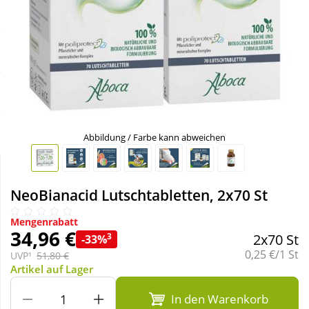
Sale
Körperpflege & Kosmetik
Schnäppchen
Liebe & Erotik
Sparsets
Mutter & Kind
Täglich gut versorgt
Nahrungsergänzung
Abbildung / Farbe kann abweichen
Natur & Homöopathie
NeoBianacid Lutschtabletten, 2x70 St
Sanitätshaus
Mengenrabatt
34,96 €
3
2x70 St
-33%
Grundpreis:
0,25 €/1 St
UVP¹
51,80 €
Sport & Fitness
Artikel auf Lager
In den Warenkorb
Tierbedarf