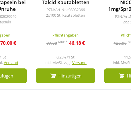
apseln bei
Talcid Kautabletten
NIC
Unruhe
1mg/Sprü
PZN/Art.Nr.: 08032366
2x100 St, Kautabletten
 08029949
PZN/Art.
Kapseln
2x2 
ngaben
Pflichtangaben
Pflic
2
MRP
M
70,00 €
46,18 €
77,00
126,96
1 St
0,23 €/1 St
11,5
kl.
Versand
inkl. MwSt. zzgl.
Versand
inkl. MwSt.
ufügen
Hinzufügen
H