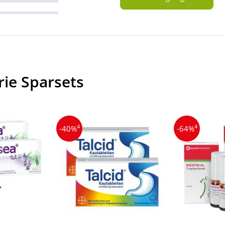
rie Sparsets
4
4
-40%
-64%