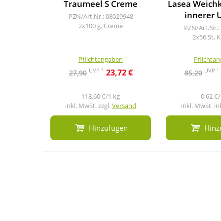
Traumeel S Creme
Lasea Weichk
innerer 
PZN/Art.Nr.: 08029948
2x100 g, Creme
PZN/Art.Nr.:
2x56 St, 
Pflichtangaben
Pflichta
1
1
UVP
UVP
23,72 €
27,90
85,20
118,60 €/1 kg
0,62 €/
inkl. MwSt. zzgl.
Versand
inkl. MwSt. in
Hinzufügen
Hinz