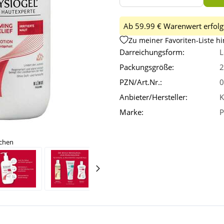
Ab 59.99 € Warenwert erfolgt
Zu meiner Favoriten-Liste h
Darreichungsform:
L
Packungsgröße:
2
PZN/Art.Nr.:
0
Anbieter/Hersteller:
K
Marke:
P
ichen