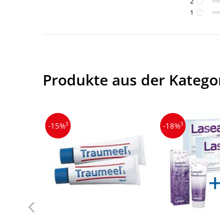
2
1
Produkte aus der Katego
3
3
-15%
-18%