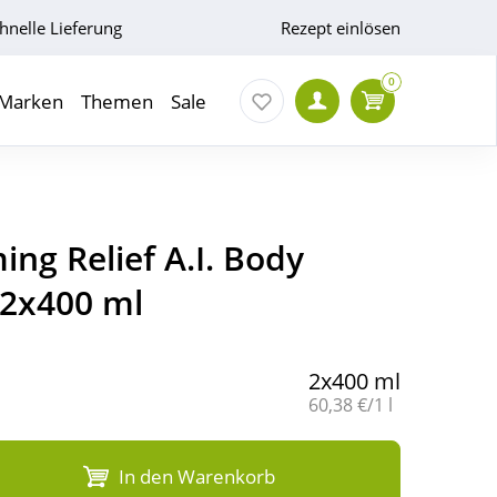
hnelle Lieferung
Rezept einlösen
0
Marken
Themen
Sale
ing Relief A.I. Body
, 2x400 ml
2x400 ml
Grundpreis:
60,38 €/1 l
In den Warenkorb