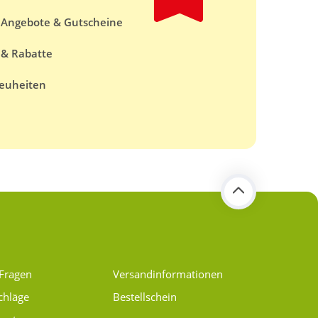
e Angebote & Gutscheine
 & Rabatte
euheiten
 Fragen
Versand­informationen
chläge
Bestellschein