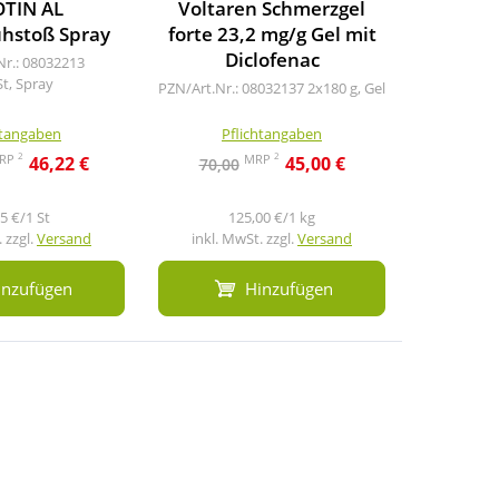
OTIN AL
Voltaren Schmerzgel
Ducray
hstoß Spray
forte 23,2 mg/g Gel mit
Schup
Diclofenac
Nr.: 08032213
PZN/A
St, Spray
100
PZN/Art.Nr.: 08032137
2x180 g, Gel
htangaben
Pflichtangaben
Pf
2
2
RP
MRP
46,22 €
45,00 €
70,00
20,9
5 €/1 St
125,00 €/1 kg
 zzgl.
Versand
inkl. MwSt. zzgl.
Versand
inkl. M
inzufügen
Hinzufügen