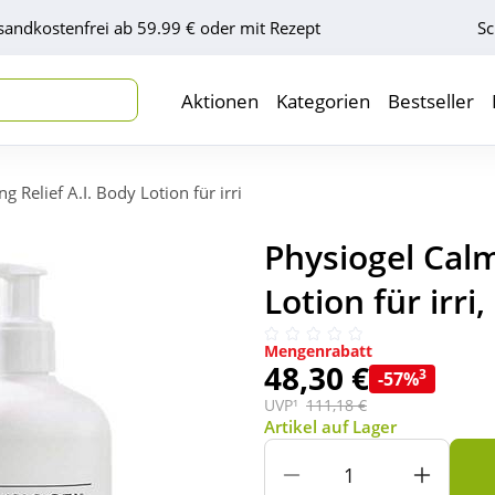
sandkostenfrei ab 59.99 € oder mit Rezept
Sc
Aktionen
Kategorien
Bestseller
g Relief A.I. Body Lotion für irri
Physiogel Calm
Lotion für irri
Mengenrabatt
48,30 €
3
-57%
UVP¹
111,18 €
Artikel auf Lager