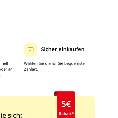
Sicher einkaufen
hnell
Wählen Sie die für Sie bequemste
oder an
Zahlart.
b
5€
6
ie sich:
Rabatt