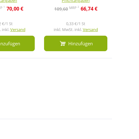
htangaben
Pflichtangaben
Pf
1
2
VP
MRP
70,00 €
66,74 €
109,60
102,6
2 €/1 St
0,33 €/1 St
 inkl.
Versand
inkl. MwSt. inkl.
Versand
inkl. M
inzufügen
Hinzufügen