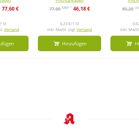
ngaben
Pflichtangaben
Pflic
2
2
MRP
U
77,60 €
46,18 €
77,00
85,20
1 St
0,23 €/1 St
0,6
kl.
Versand
inkl. MwSt. zzgl.
Versand
inkl. MwSt.
ufügen
Hinzufügen
H