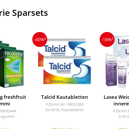
rie Sparsets
4
3
-40%
-18%
g freshfruit
Talcid Kautabletten
Lasea Wei
ummi
inner
PZN/Art.Nr.: 08032366
2x100 St, Kautabletten
 08032444
PZN/Art.
Kaugummi
2x56 S