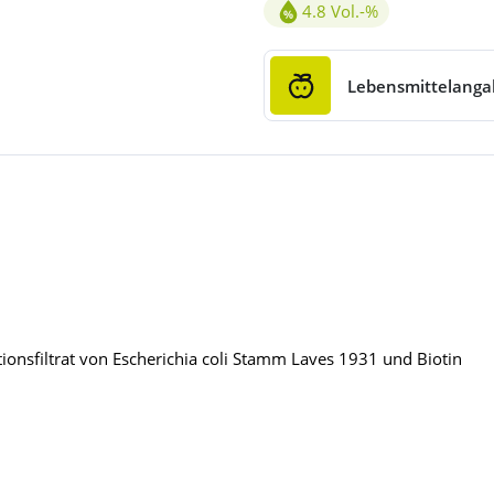
4.8 Vol.-%
Alkoholgehalt 4.8Vol.-%
Lebensmittelang
nsfiltrat von Escherichia coli Stamm Laves 1931 und Biotin