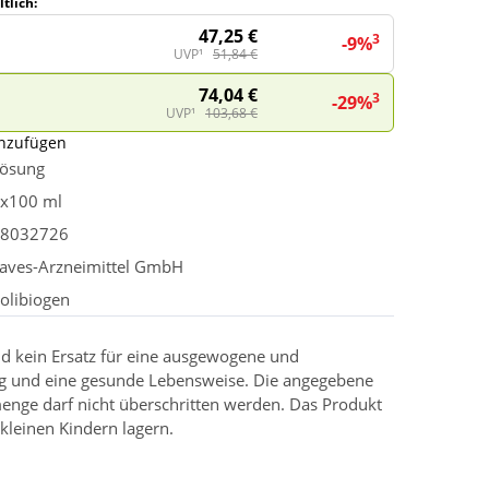
tlich:
47,25 €
3
-9%
UVP¹
51,84 €
74,04 €
3
-29%
UVP¹
103,68 €
inzufügen
ösung
x100 ml
8032726
aves-Arzneimittel GmbH
olibiogen
d kein Ersatz für eine ausgewogene und
g und eine gesunde Lebensweise. Die angegebene
enge darf nicht überschritten werden. Das Produkt
kleinen Kindern lagern.