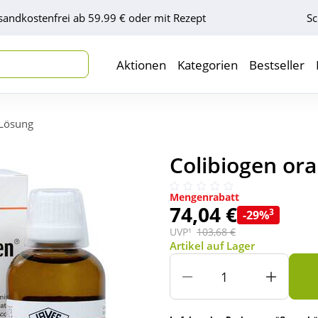
sandkostenfrei ab 59.99 € oder mit Rezept
Sc
Aktionen
Kategorien
Bestseller
 Lösung
Colibiogen ora
Mengenrabatt
74,04 €
3
-29%
UVP¹
103,68 €
Artikel auf Lager