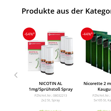
Produkte aus der Katego
4
4
-64%
-44%
NICOTIN AL
Nicorette 2 m
1mg/Sprühstoß Spray
Kaug
PZN/Art.Nr.: 08032213
PZN/Art.Nr.:
2x2 St, Spray
5x105 St, 