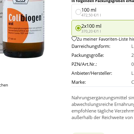
In folgenden Packungsgrößen erhäl
100 ml
472,50 €/1 l
2x100 ml
370,20 €/1 l
Zu meiner Favoriten-Liste h
Darreichungsform:
L
Packungsgröße:
2
PZN/Art.Nr.:
0
Anbieter/Hersteller:
L
Marke:
C
ichen
Nahrungsergänzungsmittel sin
abwechslungsreiche Ernährun
empfohlene tägliche Verzehrm
außerhalb der Reichweite von 