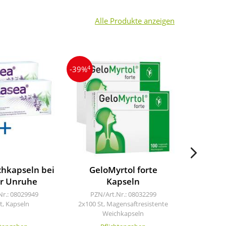
Alle Produkte anzeigen
4
4
-39%
-42%
chkapseln bei
GeloMyrtol forte
Ibero
er Unruhe
Kapseln
PZN/A
2x100 m
Nr.: 08029949
PZN/Art.Nr.: 08032299
t, Kapseln
2x100 St, Magensaftresistente
Weichkapseln