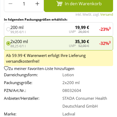
In den Warenkorb
Wellness
inkl. MwSt. zzgl.
Versand
In folgenden Packungsgrößen erhältlich:
19,99 €
200 ml
3
-23%
UVP¹
26,00 €
99,95 €/1 l
35,30 €
2x200 ml
3
-32%
UVP¹
52,00 €
88,25 €/1 l
Ab 59.99 € Warenwert erfolgt Ihre Lieferung
versandkostenfrei!
Zu meiner Favoriten-Liste hinzufügen
Darreichungsform:
Lotion
Packungsgröße:
2x200 ml
PZN/Art.Nr.:
08032604
Anbieter/Hersteller:
STADA Consumer Health
Deutschland GmbH
Marke:
Ladival