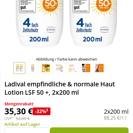
Sale
Körperpflege & Kosmetik
Schnäppchen
Liebe & Erotik
Sparsets
Mutter & Kind
Täglich gut versorgt
Nahrungsergänzung
Abbildung / Farbe kann abweichen
Natur & Homöopathie
Ladival empfindliche & normale Haut
Lotion LSF 50 +, 2x200 ml
Sanitätshaus
Mengenrabatt
35,30 €
3
2x200 ml
-32%
Sport & Fitness
Grundpreis:
88,25 €/1 l
UVP¹
52,00 €
Artikel auf Lager
Tierbedarf