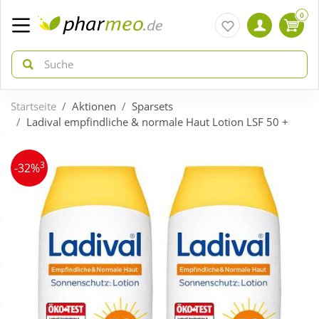
0
Startseite
Aktionen
Sparsets
zurück
zurück
Ladival empfindliche & normale Haut Lotion LSF 50 +
ÜBERSICHT AKTIONEN
ÜBERSICHT KATEGORIEN
3
-32%
Aktuelle Coupons
Arzneimittel
Gratis dazu
Bio & Genuss
Neuheiten
Diabetes