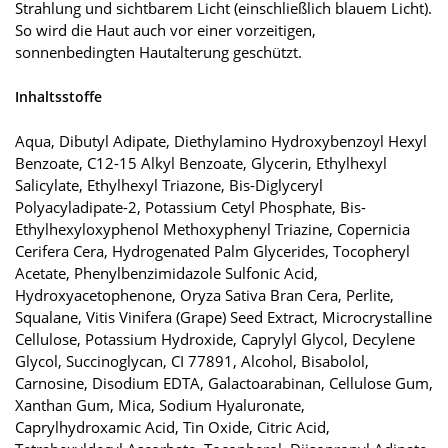
Strahlung und sichtbarem Licht (einschließlich blauem Licht).
So wird die Haut auch vor einer vorzeitigen,
sonnenbedingten Hautalterung geschützt.
Inhaltsstoffe
Aqua, Dibutyl Adipate, Diethylamino Hydroxybenzoyl Hexyl
Benzoate, C12-15 Alkyl Benzoate, Glycerin, Ethylhexyl
Salicylate, Ethylhexyl Triazone, Bis-Diglyceryl
Polyacyladipate-2, Potassium Cetyl Phosphate, Bis-
Ethylhexyloxyphenol Methoxyphenyl Triazine, Copernicia
Cerifera Cera, Hydrogenated Palm Glycerides, Tocopheryl
Acetate, Phenylbenzimidazole Sulfonic Acid,
Hydroxyacetophenone, Oryza Sativa Bran Cera, Perlite,
Squalane, Vitis Vinifera (Grape) Seed Extract, Microcrystalline
Cellulose, Potassium Hydroxide, Caprylyl Glycol, Decylene
Glycol, Succinoglycan, CI 77891, Alcohol, Bisabolol,
Carnosine, Disodium EDTA, Galactoarabinan, Cellulose Gum,
Xanthan Gum, Mica, Sodium Hyaluronate,
Caprylhydroxamic Acid, Tin Oxide, Citric Acid,