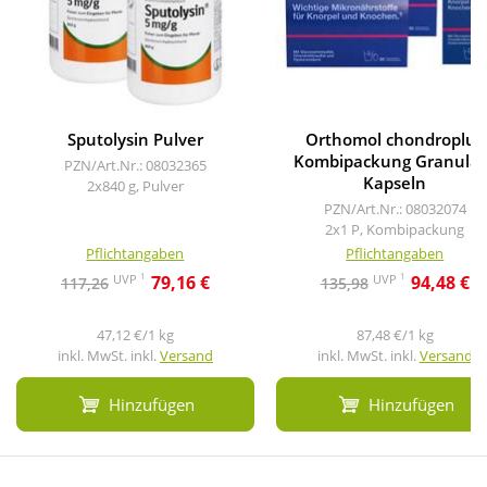
Sputolysin Pulver
Orthomol chondroplus
Kombipackung Granulat
PZN/Art.Nr.: 08032365
Kapseln
2x840 g, Pulver
PZN/Art.Nr.: 08032074
2x1 P, Kombipackung
Pflichtangaben
Pflichtangaben
1
1
UVP
UVP
79,16 €
94,48 €
117,26
135,98
47,12 €/1 kg
87,48 €/1 kg
inkl. MwSt. inkl.
Versand
inkl. MwSt. inkl.
Versand
Hinzufügen
Hinzufügen