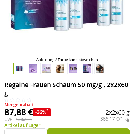
Sale
Körperpflege & Kosmetik
Schnäppchen
Liebe & Erotik
Sparsets
Mutter & Kind
Täglich gut versorgt
Nahrungsergänzung
Abbildung / Farbe kann abweichen
Natur & Homöopathie
Regaine Frauen Schaum 50 mg/g , 2x2x60
g
Sanitätshaus
Mengenrabatt
87,88 €
3
2x2x60 g
-36%
Sport & Fitness
Grundpreis:
366,17 €/1 kg
UVP¹
138,28 €
Artikel auf Lager
Tierbedarf