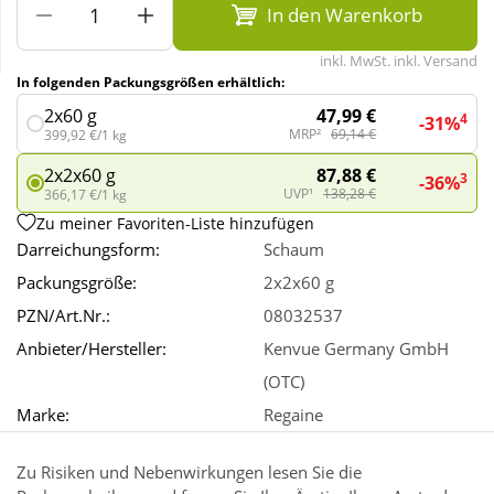
In den Warenkorb
Wellness
inkl. MwSt. inkl. Versand
In folgenden Packungsgrößen erhältlich:
47,99 €
2x60 g
4
-31%
MRP²
69,14 €
399,92 €/1 kg
87,88 €
2x2x60 g
3
-36%
UVP¹
138,28 €
366,17 €/1 kg
Zu meiner Favoriten-Liste hinzufügen
Darreichungsform:
Schaum
Packungsgröße:
2x2x60 g
PZN/Art.Nr.:
08032537
Anbieter/Hersteller:
Kenvue Germany GmbH
(OTC)
Marke:
Regaine
Zu Risiken und Nebenwirkungen lesen Sie die