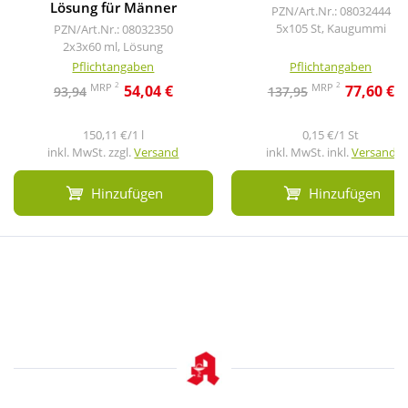
Lösung für Männer
PZN/Art.Nr.: 08032444
5x105 St, Kaugummi
PZN/Art.Nr.: 08032350
2x3x60 ml, Lösung
Pflichtangaben
Pflichtangaben
2
2
MRP
MRP
54,04 €
77,60 €
93,94
137,95
150,11 €/1 l
0,15 €/1 St
inkl. MwSt. zzgl.
Versand
inkl. MwSt. inkl.
Versand
Hinzufügen
Hinzufügen