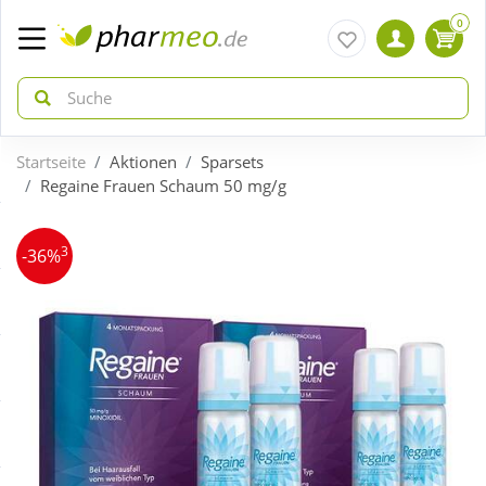
0
Startseite
Aktionen
Sparsets
zurück
zurück
Regaine Frauen Schaum 50 mg/g
ÜBERSICHT AKTIONEN
ÜBERSICHT KATEGORIEN
3
-36%
Aktuelle Coupons
Arzneimittel
Gratis dazu
Bio & Genuss
Neuheiten
Diabetes