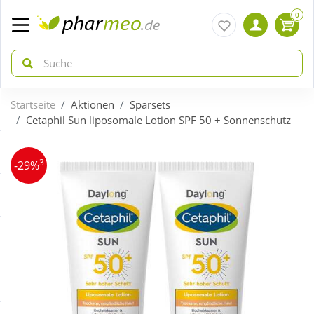
0
Startseite
Aktionen
Sparsets
zurück
zurück
Cetaphil Sun liposomale Lotion SPF 50 + Sonnenschutz
ÜBERSICHT AKTIONEN
ÜBERSICHT KATEGORIEN
3
-29%
Aktuelle Coupons
Arzneimittel
Gratis dazu
Bio & Genuss
Neuheiten
Diabetes