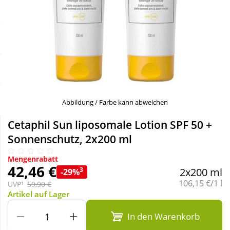
Sale
Körperpflege & Kosmetik
Schnäppchen
Liebe & Erotik
Sparsets
Mutter & Kind
Täglich gut versorgt
Nahrungsergänzung
Abbildung / Farbe kann abweichen
Cetaphil Sun liposomale Lotion SPF 50 +
Natur & Homöopathie
Sonnenschutz, 2x200 ml
Mengenrabatt
Sanitätshaus
42,46 €
3
2x200 ml
-29%
Grundpreis:
106,15 €/1 l
UVP¹
59,90 €
Artikel auf Lager
Sport & Fitness
In den Warenkorb
Tierbedarf