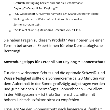
Gestützte Befragung bezieht sich auf die Gesamtmarke
Daylong™/Cetaphil Sun Daylong ™
² GD Gesellschaft für Dermopharmazie e.V. (2009) Unveröffentlichte
Stellungnahme zur Wirtschaftlichkeit von liposomalen
Sonnenschutzmitteln.
³ Stilla A et al. (2016) Melanoma Research v:26 p:E113.
Sie haben Fragen zu diesem Produkt? Vereinbaren Sie einen
Termin bei unseren Expert:innen für eine Dermatologische
Beratung!
Anwendungstipps für Cetaphil Sun Daylong ™ Sonnenschutz
Für einen wirksamen Schutz und die optimale Schweiß- und
Wasserfestigkeit sollte die Sonnencreme ca. 20 Minuten vor
dem Aufenthalt in der Sonne großzügig aufgetragen werden
und gut einziehen. Übermäßiges Sonnenbaden – vor allem
in der Mittagssonne – ist trotz Sonnenschutzmittel mit
hohem Lichtschutzfaktor nicht zu empfehlen.
Erneuern Sie den Sonnenschutz nach längerem Aufenthalt