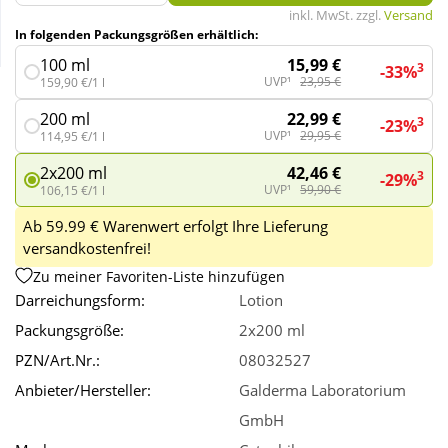
inkl. MwSt. zzgl.
Versand
In folgenden Packungsgrößen erhältlich:
Wellness
15,99 €
100 ml
3
-33%
UVP¹
23,95 €
159,90 €/1 l
22,99 €
200 ml
3
-23%
UVP¹
29,95 €
114,95 €/1 l
42,46 €
2x200 ml
3
-29%
UVP¹
59,90 €
106,15 €/1 l
Ab 59.99 € Warenwert erfolgt Ihre Lieferung
versandkostenfrei!
Zu meiner Favoriten-Liste hinzufügen
Darreichungsform:
Lotion
Packungsgröße:
2x200 ml
PZN/Art.Nr.:
08032527
Anbieter/Hersteller:
Galderma Laboratorium
GmbH