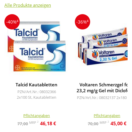
Alle Produkte anzeigen
4
4
-40%
-36%
Talcid Kautabletten
Voltaren Schmerzgel for
23,2 mg/g Gel mit Diclofe
PZN/Art.Nr.: 08032366
2x100 St, Kautabletten
PZN/Art.Nr.: 08032137
2x180 g, 
Pflichtangaben
Pflichtangaben
2
2
MRP
MRP
46,18 €
45,00 €
77,00
70,00