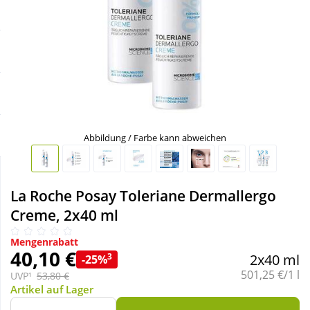
Sale
Körperpflege & Kosmetik
Schnäppchen
Liebe & Erotik
Sparsets
Mutter & Kind
Täglich gut versorgt
Nahrungsergänzung
Abbildung / Farbe kann abweichen
Natur & Homöopathie
La Roche Posay Toleriane Dermallergo
Creme, 2x40 ml
Sanitätshaus
Mengenrabatt
40,10 €
3
2x40 ml
-25%
Sport & Fitness
Grundpreis:
501,25 €/1 l
UVP¹
53,80 €
Artikel auf Lager
Tierbedarf