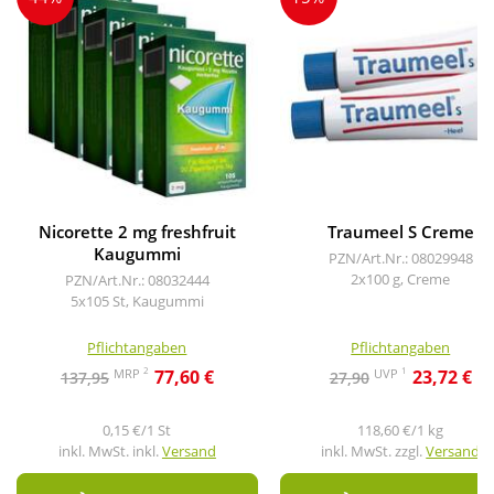
Nicorette 2 mg freshfruit
Traumeel S Creme
Kaugummi
PZN/Art.Nr.: 08029948
2x100 g, Creme
PZN/Art.Nr.: 08032444
5x105 St, Kaugummi
Pflichtangaben
Pflichtangaben
2
1
MRP
UVP
77,60 €
23,72 €
137,95
27,90
0,15 €/1 St
118,60 €/1 kg
inkl. MwSt. inkl.
Versand
inkl. MwSt. zzgl.
Versand