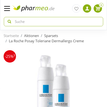
0
Startseite
Aktionen
Sparsets
zurück
zurück
La Roche Posay Toleriane Dermallergo Creme
ÜBERSICHT AKTIONEN
ÜBERSICHT KATEGORIEN
3
-25%
Aktuelle Coupons
Arzneimittel
Gratis dazu
Bio & Genuss
Neuheiten
Diabetes