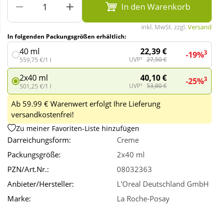
In den Warenkorb
Wellness
inkl. MwSt. zzgl.
Versand
In folgenden Packungsgrößen erhältlich:
22,39 €
40 ml
3
-19%
UVP¹
27,50 €
559,75 €/1 l
40,10 €
2x40 ml
3
-25%
UVP¹
53,80 €
501,25 €/1 l
Ab 59.99 € Warenwert erfolgt Ihre Lieferung
versandkostenfrei!
Zu meiner Favoriten-Liste hinzufügen
Darreichungsform:
Creme
Packungsgröße:
2x40 ml
PZN/Art.Nr.:
08032363
Anbieter/Hersteller:
L'Oreal Deutschland GmbH
Marke:
La Roche-Posay