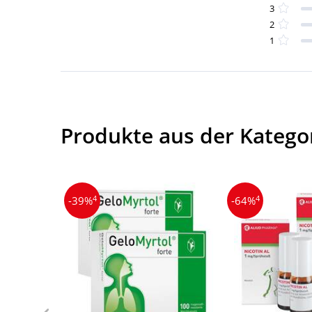
3
2
1
Produkte aus der Katego
4
4
-39%
-64%