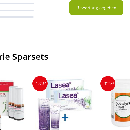
Bewertung abgeben
rie Sparsets
3
3
-18%
-32%