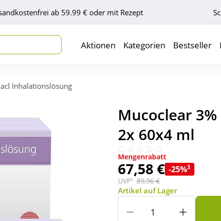
sandkostenfrei ab 59.99 € oder mit Rezept
Sc
Aktionen
Kategorien
Bestseller
cl Inhalationslösung
Mucoclear 3% 
2x 60x4 ml
Mengenrabatt
67,58 €
3
-25%
UVP¹
89,96 €
Artikel auf Lager