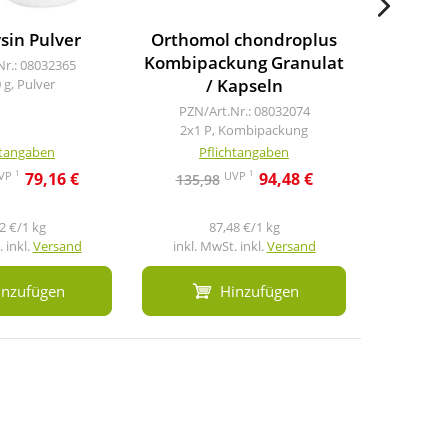
sin Pulver
Orthomol chondroplus
Nicorett
Kombipackung Granulat
K
Nr.: 08032365
/ Kapseln
 g, Pulver
PZN/A
5x10
PZN/Art.Nr.: 08032074
2x1 P, Kombipackung
htangaben
Pflichtangaben
Pf
1
1
VP
UVP
79,16 €
94,48 €
135,98
137,9
2 €/1 kg
87,48 €/1 kg
 inkl.
Versand
inkl. MwSt. inkl.
Versand
inkl. M
inzufügen
Hinzufügen