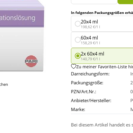
In folgenden Packungsgrößen erhäl
20x4 ml
198,62 €/1 l
60x4 ml
158,29 €/1 l
2x 60x4 ml
140,79 €/1 l
Zu meiner Favoriten-Liste h
Darreichungsform:
I
Packungsgröße:
2
ichen
PZN/Art.Nr.:
0
Anbieter/Hersteller:
P
Marke:
M
Bei diesem Artikel handelt es