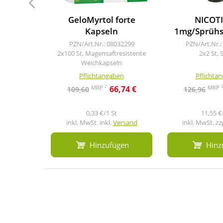
GeloMyrtol forte
NICOTI
Kapseln
1mg/Sprühs
PZN/Art.Nr.: 08032299
PZN/Art.Nr.:
2x100 St, Magensaftresistente
2x2 St, 
Weichkapseln
Pflichtangaben
Pflichta
2
MRP
MRP
66,74 €
109,60
126,96
0,33 €/1 St
11,55 €
inkl. MwSt. inkl.
Versand
inkl. MwSt. zz
Hinzufügen
Hinz