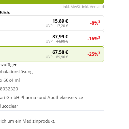
inkl. MwSt. inkl. Versand
tlich:
15,89 €
3
-8%
UVP¹
17,20 €
37,99 €
3
-16%
UVP¹
44,98 €
67,58 €
3
-25%
UVP¹
89,96 €
inzufügen
nhalationslösung
x 60x4 ml
8032320
ari GmbH Pharma -und Apothekenservice
ucoclear
 sich um ein Medizinprodukt.