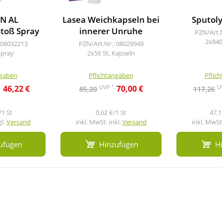
N AL
Lasea Weichkapseln bei
Sputoly
toß Spray
innerer Unruhe
PZN/Art.
2x840
 08032213
PZN/Art.Nr.: 08029949
Spray
2x56 St, Kapseln
ngaben
Pflichtangaben
Pflic
2
1
UVP
U
46,22 €
70,00 €
85,20
117,26
/1 St
0,62 €/1 St
47,1
gl.
Versand
inkl. MwSt. inkl.
Versand
inkl. MwSt.
ufügen
Hinzufügen
H