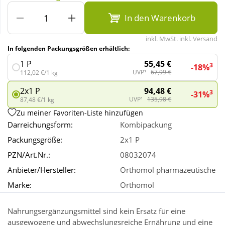
In den Warenkorb
Wellness
inkl. MwSt. inkl. Versand
In folgenden Packungsgrößen erhältlich:
55,45 €
1 P
3
-18%
UVP¹
67,99 €
112,02 €/1 kg
94,48 €
2x1 P
3
-31%
UVP¹
135,98 €
87,48 €/1 kg
Zu meiner Favoriten-Liste hinzufügen
Darreichungsform:
Kombipackung
Packungsgröße:
2x1 P
PZN/Art.Nr.:
08032074
Anbieter/Hersteller:
Orthomol pharmazeutische
Marke:
Orthomol
Nahrungsergänzungsmittel sind kein Ersatz für eine
ausgewogene und abwechslungsreiche Ernährung und eine