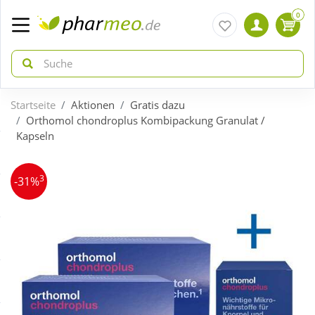
0
Startseite
Aktionen
Gratis dazu
zurück
zurück
Orthomol chondroplus Kombipackung Granulat /
Kapseln
ÜBERSICHT AKTIONEN
ÜBERSICHT KATEGORIEN
3
-31%
Aktuelle Coupons
Arzneimittel
Gratis dazu
Bio & Genuss
Neuheiten
Diabetes