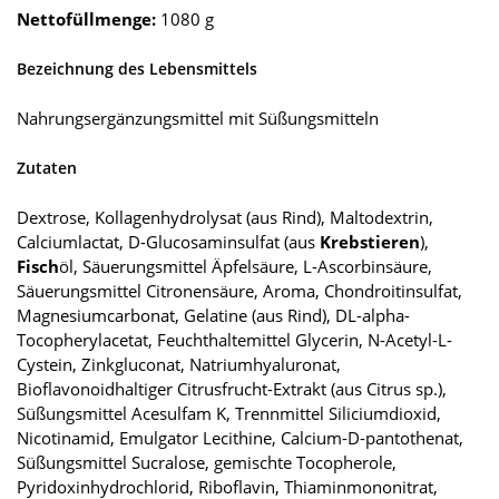
Nettofüllmenge:
1080 g
Bezeichnung des Lebensmittels
Nahrungsergänzungsmittel mit Süßungsmitteln
Zutaten
Dextrose, Kollagenhydrolysat (aus Rind), Maltodextrin,
Calciumlactat, D-Glucosaminsulfat (aus
Krebstieren
),
Fisch
öl, Säuerungsmittel Äpfelsäure, L-Ascorbinsäure,
Säuerungsmittel Citronensäure, Aroma, Chondroitinsulfat,
Magnesiumcarbonat, Gelatine (aus Rind), DL-alpha-
Tocopherylacetat, Feuchthaltemittel Glycerin, N-Acetyl-L-
Cystein, Zinkgluconat, Natriumhyaluronat,
Bioflavonoidhaltiger Citrusfrucht-Extrakt (aus Citrus sp.),
Süßungsmittel Acesulfam K, Trennmittel Siliciumdioxid,
Nicotinamid, Emulgator Lecithine, Calcium-D-pantothenat,
Süßungsmittel Sucralose, gemischte Tocopherole,
Pyridoxinhydrochlorid, Riboflavin, Thiaminmononitrat,