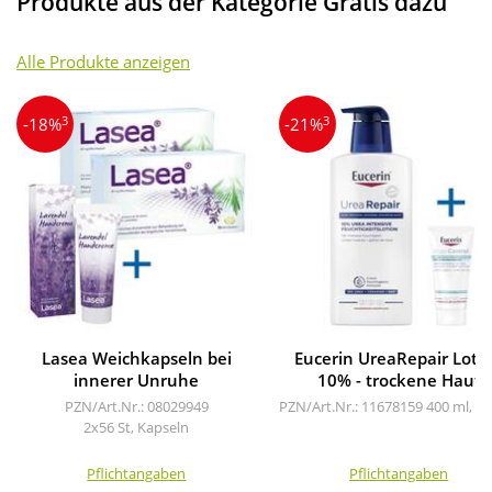
Produkte aus der Kategorie Gratis dazu
Alle Produkte anzeigen
3
3
-18%
-21%
Lasea Weichkapseln bei
Eucerin UreaRepair Loti
innerer Unruhe
10% - trockene Haut
PZN/Art.Nr.: 08029949
PZN/Art.Nr.: 11678159
400 ml, L
2x56 St, Kapseln
Pflichtangaben
Pflichtangaben