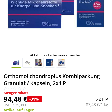
Sale
Körperpflege & Kosmetik
Schnäppchen
Liebe & Erotik
Sparsets
Mutter & Kind
Täglich gut versorgt
Nahrungsergänzung
Abbildung / Farbe kann abweichen
Natur & Homöopathie
Orthomol chondroplus Kombipackung
Sanitätshaus
Granulat / Kapseln, 2x1 P
Mengenrabatt
Sport & Fitness
94,48 €
3
2x1 P
-31%
Grundpreis:
87,48 €/1 kg
UVP¹
135,98 €
Tierbedarf
Artikel auf Lager