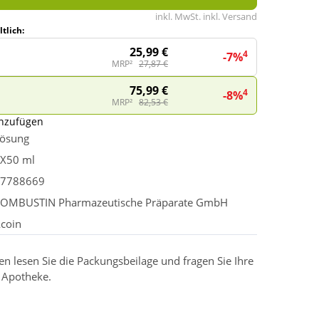
inkl. MwSt. inkl. Versand
tlich:
25,99 €
4
-7%
MRP²
27,87 €
75,99 €
4
-8%
MRP²
82,53 €
inzufügen
ösung
X50 ml
7788669
OMBUSTIN Pharmazeutische Präparate GmbH
coin
 lesen Sie die Packungsbeilage und fragen Sie Ihre
r Apotheke.