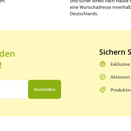
rt.
und sicher direkt nach Hause 
eine Wunschadresse innerhal
Deutschlands.
Sichern S
 den
!
Exklusiv
Aktionen
Anmelden
Produktn