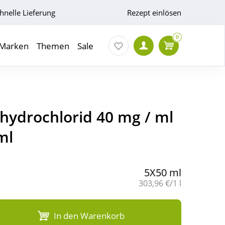
hnelle Lieferung
Rezept einlösen
0
Marken
Themen
Sale
nhydrochlorid 40 mg / ml
ml
5X50 ml
Grundpreis:
303,96 €/1 l
In den Warenkorb