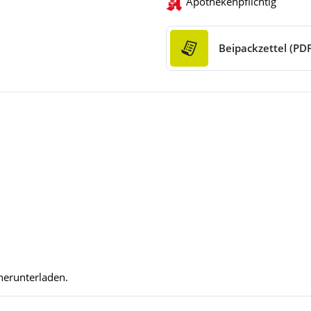
Apothekenpflichtig
Beipackzettel (PDF
herunterladen.