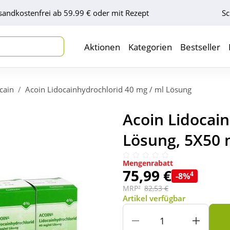
sandkostenfrei ab 59.99 € oder mit Rezept
Sc
Aktionen
Kategorien
Bestseller
cain
Acoin Lidocainhydrochlorid 40 mg / ml Lösung
Acoin Lidocai
Lösung, 5X50 
Mengenrabatt
75,99 €
4
-8%
MRP²
82,53 €
Artikel verfügbar