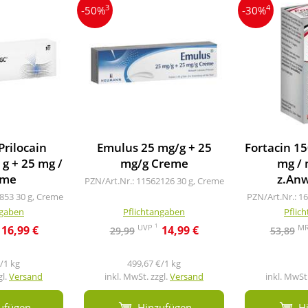
3
4
-50%
-30%
Prilocain
Emulus 25 mg/g + 25
Fortacin 15
g + 25 mg /
mg/g Creme
mg / 
eme
z.An
PZN/Art.Nr.: 11562126
30 g, Creme
0853
30 g, Creme
PZN/Art.Nr.: 1
ngaben
Pflichtangaben
Pflic
1
UVP
M
16,99 €
14,99 €
29,99
53,89
/1 kg
499,67 €/1 kg
gl.
Versand
inkl. MwSt. zzgl.
Versand
inkl. MwSt.
ufügen
Hinzufügen
H