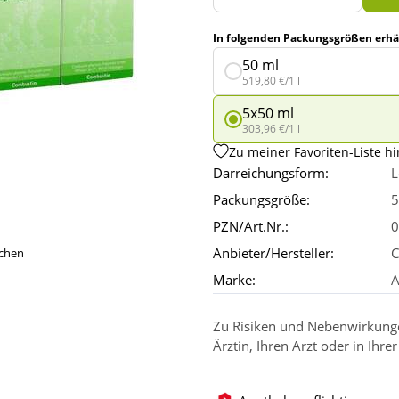
In folgenden Packungsgrößen erhäl
50 ml
519,80 €/1 l
5x50 ml
303,96 €/1 l
Zu meiner Favoriten-Liste h
Darreichungsform:
L
Packungsgröße:
5
PZN/Art.Nr.:
0
Anbieter/Hersteller:
C
ichen
Marke:
A
Zu Risiken und Nebenwirkungen
Ärztin, Ihren Arzt oder in Ihre