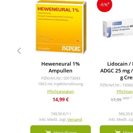
4
-6%
Heweneural 1%
Lidocain / 
Ampullen
ADGC 25 mg / 
g Cr
PZN/Art.Nr.: 03173043
10X2 ml, Injektionslösung
PZN/Art.Nr.: 1936
Pflichtangaben
Pflichta
2
MRP
14,99 €
17,99
749,50 €/1 l
566,33 €
inkl. MwSt. zzgl.
Versand
inkl. MwSt. zz
Hinzufügen
Hinz