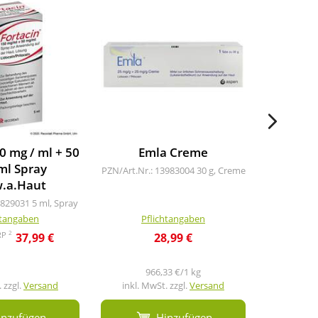
4
-13%
0 mg / ml + 50
Emla Creme
Emla Cr
ml Spray
PZN/Art.Nr.: 13983004
30 g, Creme
w.a.Haut
PZN/Art.Nr
6829031
5 ml, Spray
htangaben
Pflichtangaben
Pf
2
RP
37,99 €
28,99 €
11,4
966,33 €/1 kg
 zzgl.
Versand
inkl. MwSt. zzgl.
Versand
inkl. M
inzufügen
Hinzufügen