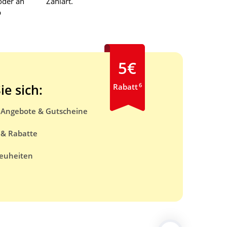
oder an
Zahlart.
b
5€
6
ie sich:
Rabatt
e Angebote & Gutscheine
 & Rabatte
euheiten