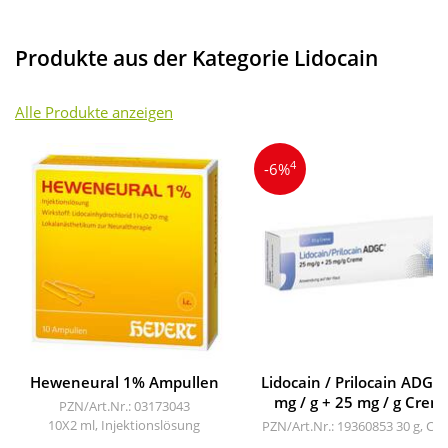
Produkte aus der Kategorie Lidocain
Alle Produkte anzeigen
4
-6%
Heweneural 1% Ampullen
Lidocain / Prilocain ADGC
mg / g + 25 mg / g Crem
PZN/Art.Nr.: 03173043
10X2 ml, Injektionslösung
PZN/Art.Nr.: 19360853
30 g, Cr