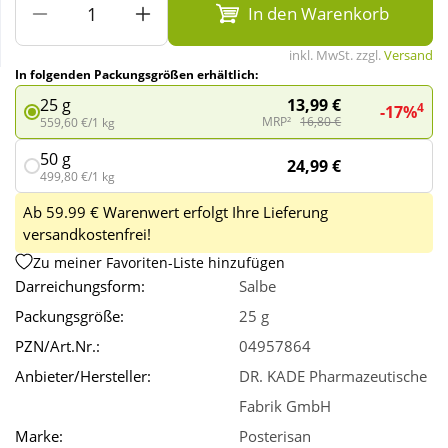
In den Warenkorb
Wellness
inkl. MwSt. zzgl.
Versand
In folgenden Packungsgrößen erhältlich:
13,99 €
25 g
4
-17%
MRP²
16,80 €
559,60 €/1 kg
50 g
24,99 €
499,80 €/1 kg
Ab 59.99 € Warenwert erfolgt Ihre Lieferung
versandkostenfrei!
Zu meiner Favoriten-Liste hinzufügen
Darreichungsform:
Salbe
Packungsgröße:
25 g
PZN/Art.Nr.:
04957864
Anbieter/Hersteller:
DR. KADE Pharmazeutische
Fabrik GmbH
Marke:
Posterisan