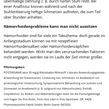
übermäßige Dehnung z. B. durch harten Stuhl reißt. Bei
einer Analfissur können während und nach der
Stuhlentleerung heftige Schmerzen auftreten, die zum Teil
über Stunden anhalten.
Hämorrhoidenprobleme kann man nicht aussitzen
Hämorrhoiden sind für viele ein Tabuthema: doch gerade im
Anfangsstadium können sie mit rezeptfreien
Hämorrhoidensalben oder Hämorrhoidenzäpfchen
behandelt werden. Wirkt man den verursachenden Faktoren
nicht entgegen, werden sie im Laufe der Zeit immer größer.
Pflichtangaben:
POSTERISAN® akut 50 mg/g Rektalsalbe Wirkstoff: Lidocain Anwendungsgebiete:
Anwendung bei Erwachsenen; Linderung von Schmerzen im Analbereich vor
proktologischer Untersuchung; Symptomatische Behandlung von Juckreiz und
Schmerzen im Analbereich (z. B. aufgrund von Hämorrhoiden). Enthält
Cetylalkohol. Zu Risiken und Nebenwirkungen lesen Sie die Packungsbeilage
und fragen Sie Ihre Ärztin, Ihren Arzt oder in Ihrer Apotheke. DR. KADE
Pharmazeutische Fabrik GmbH, Berlin Stand: 04/2024