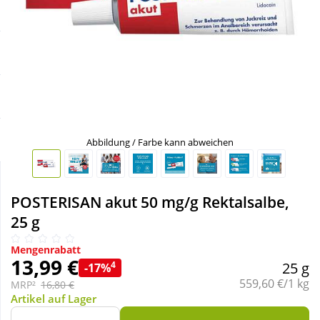
Sale
Körperpflege & Kosmetik
Schnäppchen
Liebe & Erotik
Sparsets
Mutter & Kind
Täglich gut versorgt
Nahrungsergänzung
Abbildung / Farbe kann abweichen
Natur & Homöopathie
POSTERISAN akut 50 mg/g Rektalsalbe,
25 g
Sanitätshaus
Mengenrabatt
13,99 €
4
25 g
-17%
Sport & Fitness
Grundpreis:
559,60 €/1 kg
MRP²
16,80 €
Artikel auf Lager
Tierbedarf