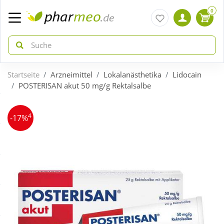
0
Startseite
Arzneimittel
Lokalanästhetika
Lidocain
zurück
zurück
POSTERISAN akut 50 mg/g Rektalsalbe
ÜBERSICHT AKTIONEN
ÜBERSICHT KATEGORIEN
4
-17%
Aktuelle Coupons
Arzneimittel
Gratis dazu
Bio & Genuss
Neuheiten
Diabetes