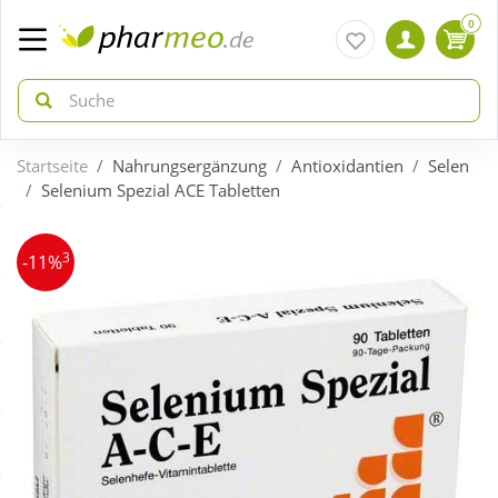
0
Startseite
Nahrungsergänzung
Antioxidantien
Selen
zurück
zurück
Selenium Spezial ACE Tabletten
ÜBERSICHT AKTIONEN
ÜBERSICHT KATEGORIEN
3
-11%
Aktuelle Coupons
Arzneimittel
Gratis dazu
Bio & Genuss
Neuheiten
Diabetes