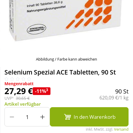
Sale
Körperpflege & Kosmetik
Schnäppchen
Liebe & Erotik
Sparsets
Mutter & Kind
Täglich gut versorgt
Nahrungsergänzung
Abbildung / Farbe kann abweichen
Selenium Spezial ACE Tabletten, 90 St
Natur & Homöopathie
Mengenrabatt
27,29 €
3
90 St
-11%
Sanitätshaus
Grundpreis:
620,09 €/1 kg
UVP¹
30,65 €
Artikel verfügbar
Sport & Fitness
In den Warenkorb
inkl. MwSt. zzgl.
Versand
Tierbedarf