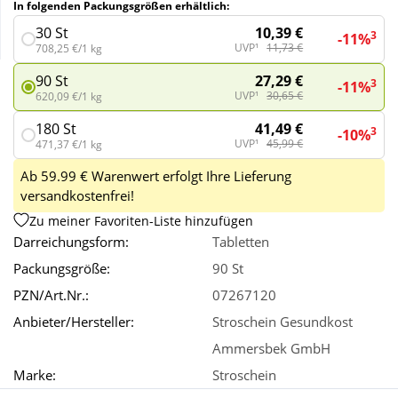
In folgenden Packungsgrößen erhältlich:
10,39 €
30 St
3
-11%
Wellness
UVP¹
11,73 €
708,25 €/1 kg
27,29 €
90 St
3
-11%
UVP¹
30,65 €
620,09 €/1 kg
41,49 €
180 St
3
-10%
UVP¹
45,99 €
471,37 €/1 kg
Ab 59.99 € Warenwert erfolgt Ihre Lieferung
versandkostenfrei!
Zu meiner Favoriten-Liste hinzufügen
Darreichungsform:
Tabletten
Packungsgröße:
90 St
PZN/Art.Nr.:
07267120
Anbieter/Hersteller:
Stroschein Gesundkost
Ammersbek GmbH
Marke:
Stroschein