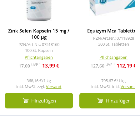
Zink Selen Kapseln 15 mg /
Equizym Mca Tabletten
100 µg
PZN/Art.Nr.: 07118928
300 St, Tabletten
PZN/Art.Nr.: 07518160
100 St, Kapseln
Pflichtangaben
Pflichtangaben
1
1
UVP
UVP
13,99 €
112,19 €
17,00
127,60
368,16 €/1 kg
795,67 €/1 kg
inkl. MwSt. zzgl.
Versand
inkl. MwSt. inkl.
Versand
Hinzufügen
Hinzufügen