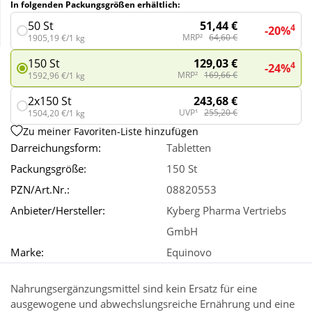
In folgenden Packungsgrößen erhältlich:
51,44 €
50 St
4
-20%
Wellness
MRP²
64,60 €
1905,19 €/1 kg
129,03 €
150 St
4
-24%
MRP²
169,66 €
1592,96 €/1 kg
243,68 €
2x150 St
UVP¹
255,20 €
1504,20 €/1 kg
Zu meiner Favoriten-Liste hinzufügen
Darreichungsform:
Tabletten
Packungsgröße:
150 St
PZN/Art.Nr.:
08820553
Anbieter/Hersteller:
Kyberg Pharma Vertriebs
GmbH
Marke:
Equinovo
Nahrungsergänzungsmittel sind kein Ersatz für eine
ausgewogene und abwechslungsreiche Ernährung und eine