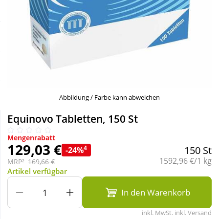
Sale
Körperpflege & Kosmetik
Schnäppchen
Liebe & Erotik
Sparsets
Mutter & Kind
Täglich gut versorgt
Nahrungsergänzung
Abbildung / Farbe kann abweichen
Equinovo Tabletten, 150 St
Natur & Homöopathie
Mengenrabatt
129,03 €
4
150 St
-24%
Sanitätshaus
Grundpreis:
1592,96 €/1 kg
MRP²
169,66 €
Artikel verfügbar
Sport & Fitness
In den Warenkorb
inkl. MwSt. inkl. Versand
Tierbedarf