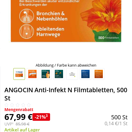
Sale
Körperpflege & Kosmetik
Schnäppchen
Liebe & Erotik
Sparsets
Mutter & Kind
Täglich gut versorgt
Nahrungsergänzung
Abbildung / Farbe kann abweichen
Natur & Homöopathie
ANGOCIN Anti-Infekt N Filmtabletten, 500
Sanitätshaus
St
Mengenrabatt
Sport & Fitness
67,99 €
3
500 St
-21%
Grundpreis:
0,14 €/1 St
UVP¹
85,98 €
Tierbedarf
Artikel auf Lager