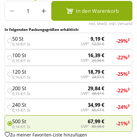
In den Warenkorb
Wellness
inkl. MwSt. inkl. Versand
In folgenden Packungsgrößen erhältlich:
9,19 €
50 St
3
-29%
UVP¹
12,97 €
0,18 €/1 St
16,39 €
100 St
3
-22%
UVP¹
20,98 €
0,16 €/1 St
18,79 €
120 St
3
-25%
UVP¹
24,97 €
0,16 €/1 St
29,84 €
200 St
3
-22%
UVP¹
38,47 €
0,15 €/1 St
34,99 €
240 St
3
-24%
UVP¹
45,97 €
0,15 €/1 St
67,99 €
500 St
3
-21%
UVP¹
85,98 €
0,14 €/1 St
Zu meiner Favoriten-Liste hinzufügen