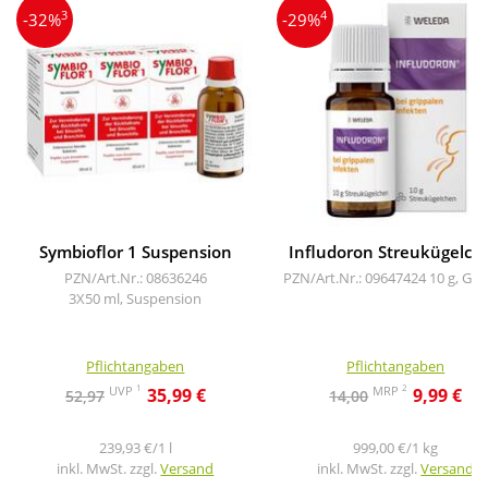
3
4
-32%
-29%
Symbioflor 1 Suspension
Infludoron Streukügelch
PZN/Art.Nr.: 08636246
PZN/Art.Nr.: 09647424
10 g, Glo
3X50 ml, Suspension
Pflichtangaben
Pflichtangaben
1
2
UVP
MRP
35,99 €
9,99 €
52,97
14,00
239,93 €/1 l
999,00 €/1 kg
inkl. MwSt. zzgl.
Versand
inkl. MwSt. zzgl.
Versand