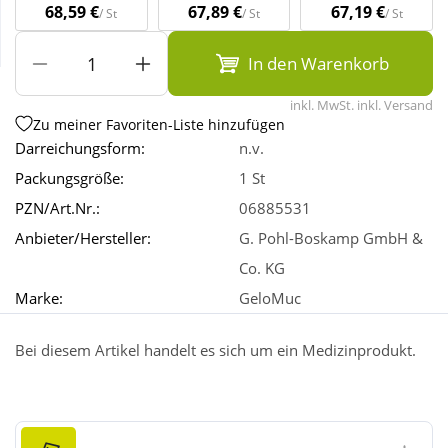
68,59 €
67,89 €
67,19 €
/ St
/ St
/ St
Wellness
In den Warenkorb
inkl. MwSt. inkl. Versand
Zu meiner Favoriten-Liste hinzufügen
Darreichungsform:
n.v.
Packungsgröße:
1 St
PZN/Art.Nr.:
06885531
Anbieter/Hersteller:
G. Pohl-Boskamp GmbH &
Co. KG
Marke:
GeloMuc
Bei diesem Artikel handelt es sich um ein Medizinprodukt.