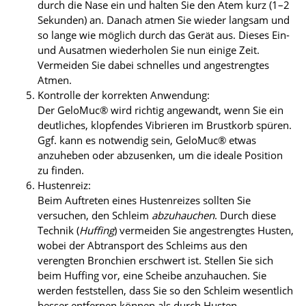
durch die Nase ein und halten Sie den Atem kurz (1–2
Sekunden) an. Danach atmen Sie wieder langsam und
so lange wie möglich durch das Gerät aus. Dieses Ein-
und Ausatmen wiederholen Sie nun einige Zeit.
Vermeiden Sie dabei schnelles und angestrengtes
Atmen.
Kontrolle der korrekten Anwendung:
Der GeloMuc® wird richtig angewandt, wenn Sie ein
deutliches, klopfendes Vibrieren im Brustkorb spüren.
Ggf. kann es notwendig sein, GeloMuc® etwas
anzuheben oder abzusenken, um die ideale Position
zu finden.
Hustenreiz:
Beim Auftreten eines Hustenreizes sollten Sie
versuchen, den Schleim
abzuhauchen
. Durch diese
Technik (
Huffing
) vermeiden Sie angestrengtes Husten,
wobei der Abtransport des Schleims aus den
verengten Bronchien erschwert ist. Stellen Sie sich
beim Huffing vor, eine Scheibe anzuhauchen. Sie
werden feststellen, dass Sie so den Schleim wesentlich
besser entfernen können als durch Husten.