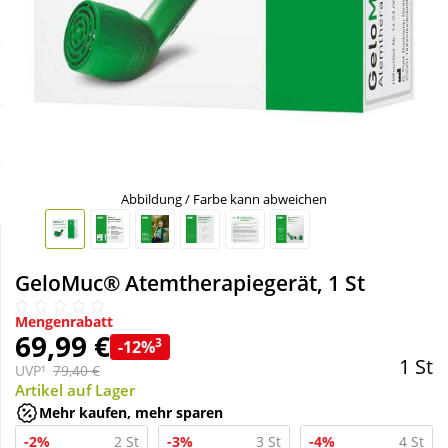
Sale
Körperpflege & Kosmetik
Schnäppchen
Liebe & Erotik
Sparsets
Mutter & Kind
Täglich gut versorgt
Nahrungsergänzung
Abbildung / Farbe kann abweichen
Natur & Homöopathie
GeloMuc® Atemtherapiegerät, 1 St
Sanitätshaus
Mengenrabatt
69,99 €
3
-12%
1 St
UVP¹
79,40 €
Sport & Fitness
Artikel auf Lager
Mehr kaufen, mehr sparen
Tierbedarf
-2%
2 St
-3%
3 St
-4%
4 St