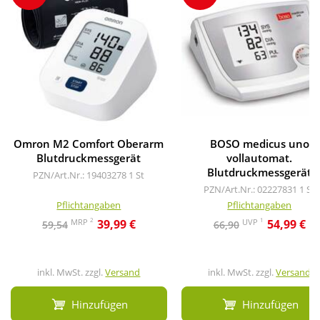
Omron M2 Comfort Oberarm
BOSO medicus uno
Blutdruckmessgerät
vollautomat.
Blutdruckmessgerät
PZN/Art.Nr.: 19403278
1 St
PZN/Art.Nr.: 02227831
1 St
Pflichtangaben
Pflichtangaben
2
1
MRP
UVP
39,99 €
54,99 €
59,54
66,90
inkl. MwSt. zzgl.
Versand
inkl. MwSt. zzgl.
Versand
Hinzufügen
Hinzufügen