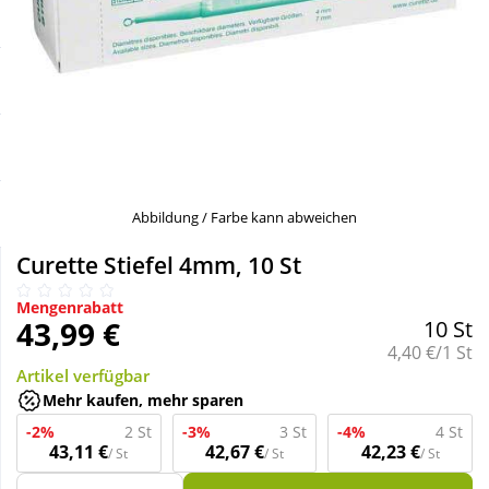
Sale
Körperpflege & Kosmetik
Schnäppchen
Liebe & Erotik
Sparsets
Mutter & Kind
Täglich gut versorgt
Nahrungsergänzung
Abbildung / Farbe kann abweichen
Curette Stiefel 4mm, 10 St
Natur & Homöopathie
Mengenrabatt
43,99 €
10 St
Sanitätshaus
Grundpreis:
4,40 €/1 St
Artikel verfügbar
Mehr kaufen, mehr sparen
Sport & Fitness
-2%
2 St
-3%
3 St
-4%
4 St
43,11 €
42,67 €
42,23 €
/ St
/ St
/ St
Tierbedarf