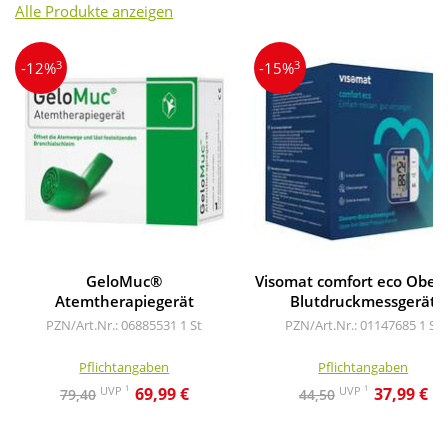
Alle Produkte anzeigen
3
3
-12%
-15%
GeloMuc®
Visomat comfort eco Ober
Atemtherapiegerät
Blutdruckmessgerät
PZN/Art.Nr.: 06885531
1 St
PZN/Art.Nr.: 01147685
1 St
Pflichtangaben
Pflichtangaben
1
1
UVP
UVP
69,99 €
37,99 €
79,40
44,50