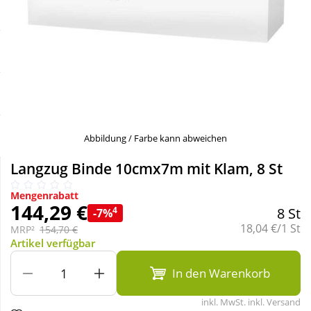
Sale
Körperpflege & Kosmetik
Schnäppchen
Liebe & Erotik
Sparsets
Mutter & Kind
Täglich gut versorgt
Nahrungsergänzung
Abbildung / Farbe kann abweichen
Langzug Binde 10cmx7m mit Klam, 8 St
Natur & Homöopathie
Mengenrabatt
144,29 €
4
8 St
-7%
Sanitätshaus
Grundpreis:
18,04 €/1 St
MRP²
154,70 €
Artikel verfügbar
Sport & Fitness
In den Warenkorb
inkl. MwSt. inkl. Versand
Tierbedarf