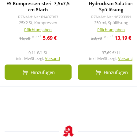
ES-Kompressen steril 7,5x7,5
Hydroclean Solution
cm 8fach
Spüllösung
PZN/Art.Nr.: 01407063
PZN/Art.Nr.: 16790091
25X2 St, Kompressen
350 ml, Spüllösung
Pflichtangaben
Pflichtangaben
2
2
MRP
MRP
5,69 €
13,19 €
16,68
23,79
0,11 €/1 St
37,69 €/1 l
inkl. MwSt. zzgl.
Versand
inkl. MwSt. zzgl.
Versand
Hinzufügen
Hinzufügen