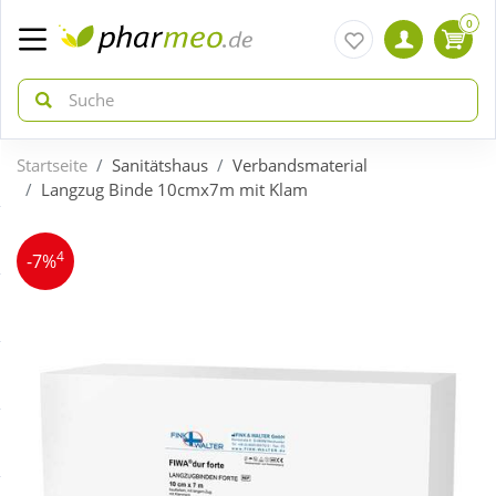
0
Startseite
Sanitätshaus
Verbandsmaterial
zurück
zurück
Langzug Binde 10cmx7m mit Klam
ÜBERSICHT AKTIONEN
ÜBERSICHT KATEGORIEN
4
-7%
Aktuelle Coupons
Arzneimittel
Gratis dazu
Bio & Genuss
Neuheiten
Diabetes