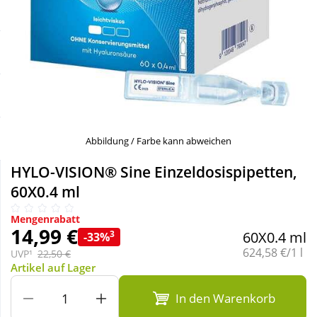
Sale
Körperpflege & Kosmetik
Schnäppchen
Liebe & Erotik
Sparsets
Mutter & Kind
Täglich gut versorgt
Nahrungsergänzung
Abbildung / Farbe kann abweichen
HYLO-VISION® Sine Einzeldosispipetten,
Natur & Homöopathie
60X0.4 ml
Mengenrabatt
Sanitätshaus
14,99 €
3
60X0.4 ml
-33%
Grundpreis:
624,58 €/1 l
UVP¹
22,50 €
Artikel auf Lager
Sport & Fitness
In den Warenkorb
Tierbedarf