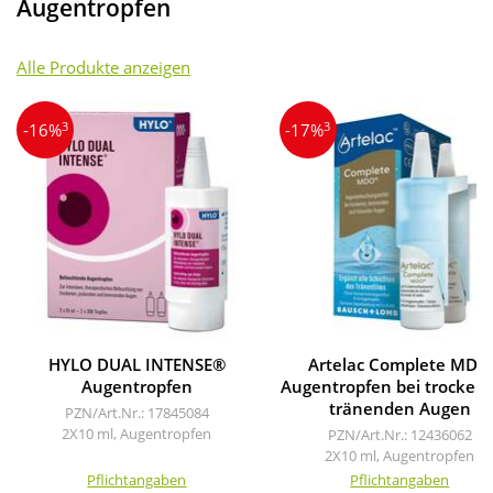
Augentropfen
Alle Produkte anzeigen
3
3
-16%
-17%
HYLO DUAL INTENSE®
Artelac Complete MDO
Augentropfen
Augentropfen bei trocken
tränenden Augen
PZN/Art.Nr.: 17845084
2X10 ml, Augentropfen
PZN/Art.Nr.: 12436062
2X10 ml, Augentropfen
Pflichtangaben
Pflichtangaben