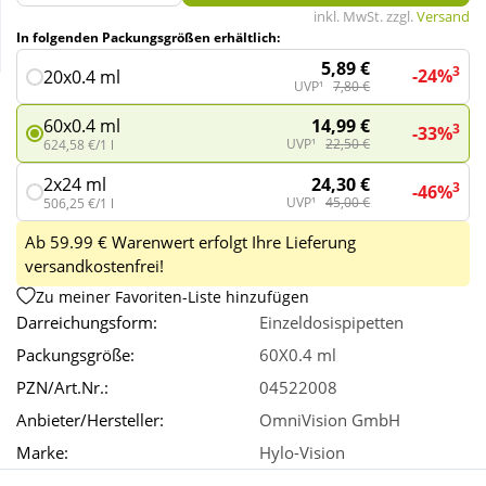
inkl. MwSt. zzgl.
Versand
In folgenden Packungsgrößen erhältlich:
Wellness
5,89 €
3
-24%
20x0.4 ml
UVP¹
7,80 €
14,99 €
60x0.4 ml
3
-33%
UVP¹
22,50 €
624,58 €/1 l
24,30 €
2x24 ml
3
-46%
UVP¹
45,00 €
506,25 €/1 l
Ab 59.99 € Warenwert erfolgt Ihre Lieferung
versandkostenfrei!
Zu meiner Favoriten-Liste hinzufügen
Darreichungsform:
Einzeldosispipetten
Packungsgröße:
60X0.4 ml
PZN/Art.Nr.:
04522008
Anbieter/Hersteller:
OmniVision GmbH
Marke:
Hylo-Vision