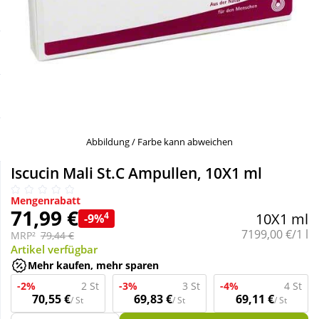
Sale
Körperpflege & Kosmetik
Schnäppchen
Liebe & Erotik
Sparsets
Mutter & Kind
Täglich gut versorgt
Nahrungsergänzung
Abbildung / Farbe kann abweichen
Iscucin Mali St.C Ampullen, 10X1 ml
Natur & Homöopathie
Mengenrabatt
71,99 €
4
10X1 ml
-9%
Sanitätshaus
Grundpreis:
7199,00 €/1 l
MRP²
79,44 €
Artikel verfügbar
Mehr kaufen, mehr sparen
Sport & Fitness
-2%
2 St
-3%
3 St
-4%
4 St
70,55 €
69,83 €
69,11 €
/ St
/ St
/ St
Tierbedarf