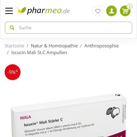
0
Startseite
Natur & Homöopathie
Anthroposophie
zurück
zurück
Iscucin Mali St.C Ampullen
ÜBERSICHT AKTIONEN
ÜBERSICHT KATEGORIEN
4
-9%
Aktuelle Coupons
Arzneimittel
Gratis dazu
Bio & Genuss
Neuheiten
Diabetes