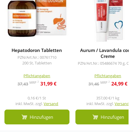
Hepatodoron Tabletten
Aurum / Lavandula com
Creme
PZN/Art.Nr.: 00761710
200 St, Tabletten
PZN/Art.Nr.: 05486674
70 g, Cr
Pflichtangaben
Pflichtangaben
2
2
MRP
MRP
31,99 €
24,99 €
37,43
31,46
0,16 €/1 St
357,00 €/1 kg
inkl. MwSt. zzgl.
Versand
inkl. MwSt. zzgl.
Versand
Hinzufügen
Hinzufügen