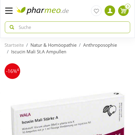
0
Startseite
Natur & Homöopathie
Anthroposophie
zurück
zurück
Iscucin Mali St.A Ampullen
ÜBERSICHT AKTIONEN
ÜBERSICHT KATEGORIEN
4
-16%
Aktuelle Coupons
Arzneimittel
Gratis dazu
Bio & Genuss
Neuheiten
Diabetes