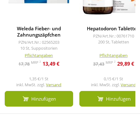
Weleda Fieber- und
Hepatodoron Tablette
Zahnungszäpfchen
PZN/Art.Nr.: 00761710
200 St, Tabletten
PZN/Art.Nr.: 02565203
10 St, Suppositorien
Pflichtangaben
Pflichtangaben
2
2
MRP
MRP
13,49 €
29,89 €
17,78
37,43
1,35 €/1 St
0,15 €/1 St
inkl. MwSt. zzgl.
Versand
inkl. MwSt. zzgl.
Versand
Hinzufügen
Hinzufügen