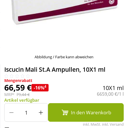
Sale
Körperpflege & Kosmetik
Schnäppchen
Liebe & Erotik
Sparsets
Mutter & Kind
Täglich gut versorgt
Nahrungsergänzung
Abbildung / Farbe kann abweichen
Iscucin Mali St.A Ampullen, 10X1 ml
Natur & Homöopathie
Mengenrabatt
66,59 €
4
10X1 ml
-16%
Sanitätshaus
Grundpreis:
6659,00 €/1 l
MRP²
79,44 €
Artikel verfügbar
Sport & Fitness
In den Warenkorb
inkl. MwSt. inkl. Versand
Tierbedarf