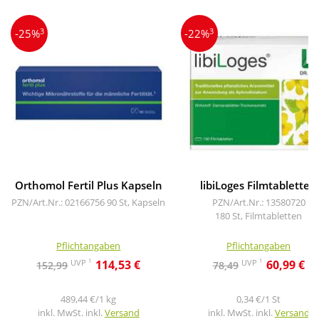
3
3
-25%
-22%
Orthomol Fertil Plus Kapseln
libiLoges Filmtabletten
PZN/Art.Nr.: 02166756
90 St, Kapseln
PZN/Art.Nr.: 13580720
180 St, Filmtabletten
Pflichtangaben
Pflichtangaben
1
1
UVP
UVP
114,53 €
60,99 €
152,99
78,49
489,44 €/1 kg
0,34 €/1 St
inkl. MwSt. inkl.
Versand
inkl. MwSt. inkl.
Versand