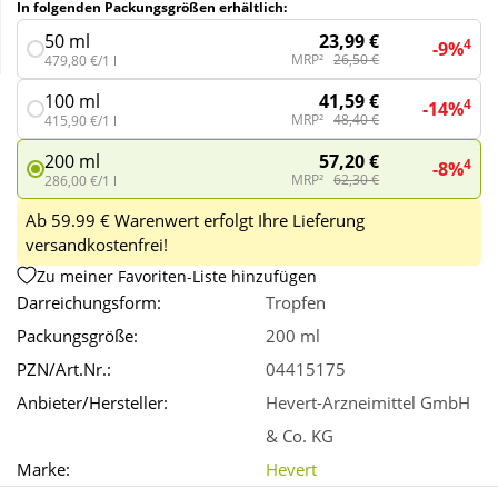
In folgenden Packungsgrößen erhältlich:
23,99 €
50 ml
4
-9%
Wellness
MRP²
26,50 €
479,80 €/1 l
41,59 €
100 ml
4
-14%
MRP²
48,40 €
415,90 €/1 l
57,20 €
200 ml
4
-8%
MRP²
62,30 €
286,00 €/1 l
Ab 59.99 € Warenwert erfolgt Ihre Lieferung
versandkostenfrei!
Zu meiner Favoriten-Liste hinzufügen
Darreichungsform:
Tropfen
Packungsgröße:
200 ml
PZN/Art.Nr.:
04415175
Anbieter/Hersteller:
Hevert-Arzneimittel GmbH
& Co. KG
Marke:
Hevert