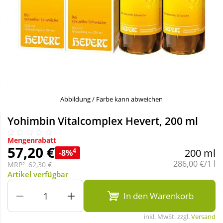
Sale
Körperpflege & Kosmetik
Schnäppchen
Liebe & Erotik
Sparsets
Mutter & Kind
Täglich gut versorgt
Nahrungsergänzung
Abbildung / Farbe kann abweichen
Yohimbin Vitalcomplex Hevert, 200 ml
Natur & Homöopathie
Mengenrabatt
57,20 €
4
200 ml
-8%
Sanitätshaus
Grundpreis:
286,00 €/1 l
MRP²
62,30 €
Artikel verfügbar
Sport & Fitness
In den Warenkorb
inkl. MwSt. zzgl.
Versand
Tierbedarf