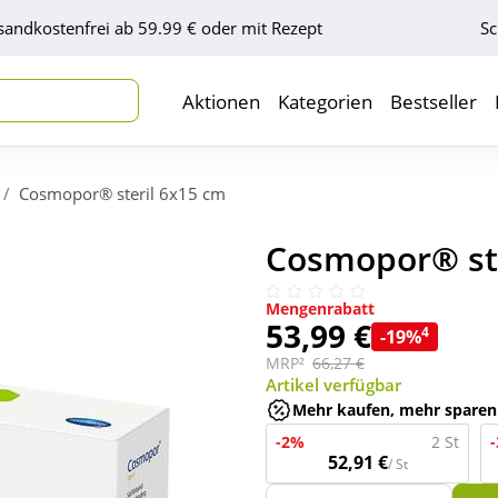
sandkostenfrei ab 59.99 € oder mit Rezept
Sc
Aktionen
Kategorien
Bestseller
Cosmopor® steril 6x15 cm
Cosmopor® ste
Mengenrabatt
53,99 €
4
-19%
MRP²
66,27 €
Artikel verfügbar
Mehr kaufen, mehr sparen
-2%
2 St
52,91 €
/ St