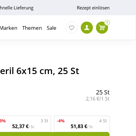
hnelle Lieferung
Rezept einlösen
0
Marken
Themen
Sale
ril 6x15 cm, 25 St
25 St
Grundpreis:
2,16 €/1 St
-3%
3 St
-4%
4 St
52,37 €
51,83 €
/ St
/ St