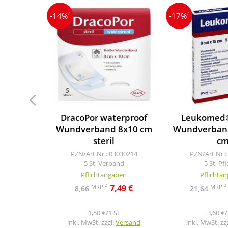
4
4
-14%
-17%
DracoPor waterproof
Leukomed® 
Wundverband 8x10 cm
Wundverband
steril
c
PZN/Art.Nr.: 03030214
PZN/Art.Nr.:
5 St, Verband
5 St, Pf
Pflichtangaben
Pflichta
2
2
MRP
MRP
7,49 €
8,66
21,64
1,50 €/1 St
3,60 €/
inkl. MwSt. zzgl.
Versand
inkl. MwSt. zz