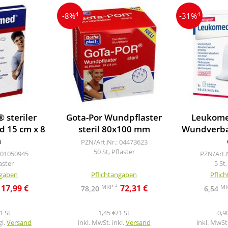
4
4
-8%
-31%
steriler
Gota-Por Wundpflaster
Leukome
 15 cm x 8
steril 80x100 mm
Wundverba
m
PZN/Art.Nr.: 04473623
50 St, Pflaster
 01050945
PZN/Art.
laster
5 St,
ngaben
Pflichtangaben
Pflic
2
MRP
M
17,99 €
72,31 €
78,20
6,54
1 St
1,45 €/1 St
0,9
gl.
Versand
inkl. MwSt. inkl.
Versand
inkl. MwSt.