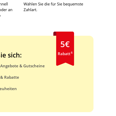
hnell
Wählen Sie die für Sie bequemste
oder an
Zahlart.
b
5€
6
ie sich:
Rabatt
e Angebote & Gutscheine
 & Rabatte
euheiten