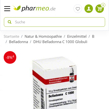
0
Startseite
Natur & Homöopathie
Einzelmittel
B
zurück
zurück
Belladonna
DHU Belladonna C 1000 Globuli
ÜBERSICHT AKTIONEN
ÜBERSICHT KATEGORIEN
4
-8%
Aktuelle Coupons
Arzneimittel
Gratis dazu
Bio & Genuss
Neuheiten
Diabetes