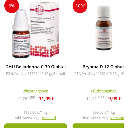
4
4
-6%
-10%
DHU Belladonna C 30 Globuli
Bryonia D 12 Globuli
PZN/Art.Nr.: 01760440
10 g, Globuli
PZN/Art.Nr.: 11282415
10 g, Glo
Pflichtangaben
Pflichtangaben
2
2
MRP
MRP
11,99 €
9,99 €
12,78
11,12
1199,00 €/1 kg
999,00 €/1 kg
inkl. MwSt. zzgl.
Versand
inkl. MwSt. zzgl.
Versand