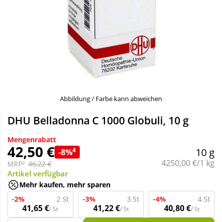
Sale
Körperpflege & Kosmetik
Schnäppchen
Liebe & Erotik
Sparsets
Mutter & Kind
Täglich gut versorgt
Nahrungsergänzung
Abbildung / Farbe kann abweichen
DHU Belladonna C 1000 Globuli, 10 g
Natur & Homöopathie
Mengenrabatt
42,50 €
4
10 g
-8%
Sanitätshaus
Grundpreis:
4250,00 €/1 kg
MRP²
46,22 €
Artikel verfügbar
Mehr kaufen, mehr sparen
Sport & Fitness
-2%
2 St
-3%
3 St
-4%
4 St
41,65 €
41,22 €
40,80 €
/ St
/ St
/ St
Tierbedarf