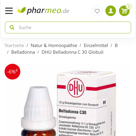
0
Startseite
Natur & Homöopathie
Einzelmittel
B
zurück
zurück
Belladonna
DHU Belladonna C 30 Globuli
ÜBERSICHT AKTIONEN
ÜBERSICHT KATEGORIEN
4
-6%
Aktuelle Coupons
Arzneimittel
Gratis dazu
Bio & Genuss
Neuheiten
Diabetes