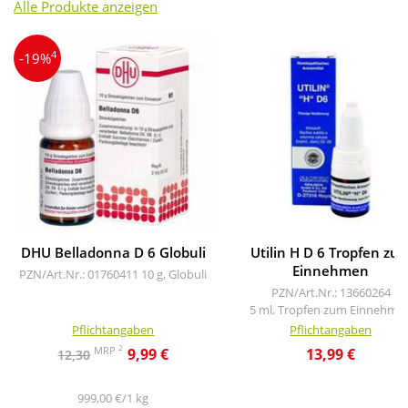
Alle Produkte anzeigen
4
-19%
DHU Belladonna D 6 Globuli
Utilin H D 6 Tropfen zu
Einnehmen
PZN/Art.Nr.: 01760411
10 g, Globuli
PZN/Art.Nr.: 13660264
5 ml, Tropfen zum Einnehme
Pflichtangaben
Pflichtangaben
2
MRP
9,99 €
13,99 €
12,30
999,00 €/1 kg