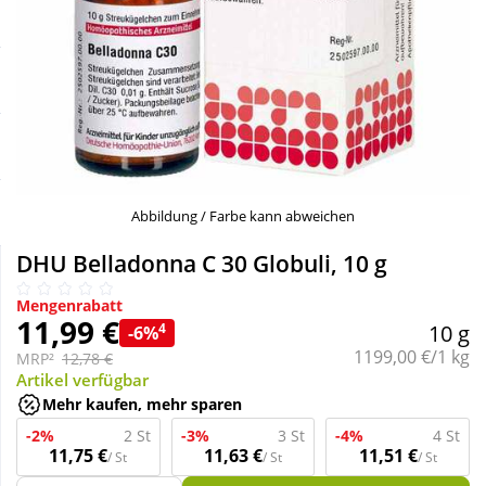
Sale
Körperpflege & Kosmetik
Schnäppchen
Liebe & Erotik
Sparsets
Mutter & Kind
Täglich gut versorgt
Nahrungsergänzung
Abbildung / Farbe kann abweichen
DHU Belladonna C 30 Globuli, 10 g
Natur & Homöopathie
Mengenrabatt
11,99 €
4
10 g
-6%
Sanitätshaus
Grundpreis:
1199,00 €/1 kg
MRP²
12,78 €
Artikel verfügbar
Mehr kaufen, mehr sparen
Sport & Fitness
-2%
2 St
-3%
3 St
-4%
4 St
11,75 €
11,63 €
11,51 €
/ St
/ St
/ St
Tierbedarf