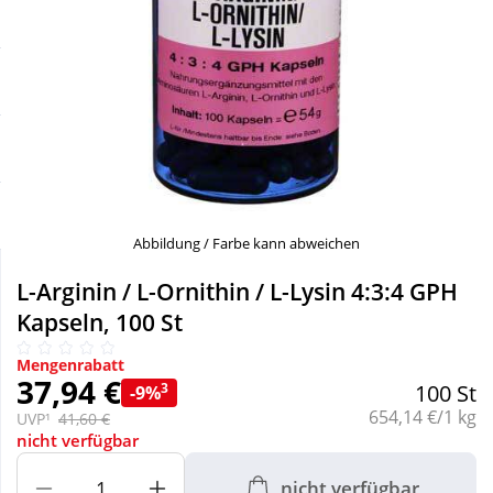
Sale
Körperpflege & Kosmetik
Schnäppchen
Liebe & Erotik
Sparsets
Mutter & Kind
Täglich gut versorgt
Nahrungsergänzung
Abbildung / Farbe kann abweichen
Natur & Homöopathie
L-Arginin / L-Ornithin / L-Lysin 4:3:4 GPH
Kapseln, 100 St
Sanitätshaus
Mengenrabatt
37,94 €
3
100 St
-9%
Grundpreis:
654,14 €/1 kg
Sport & Fitness
UVP¹
41,60 €
nicht verfügbar
Tierbedarf
nicht verfügbar