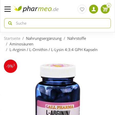
0
Startseite
Nahrungsergänzung
Nährstoffe
zurück
zurück
Aminosäuren
L-Arginin / L-Ornithin / L-Lysin 4:3:4 GPH Kapseln
ÜBERSICHT AKTIONEN
ÜBERSICHT KATEGORIEN
3
-9%
Aktuelle Coupons
Arzneimittel
Gratis dazu
Bio & Genuss
Neuheiten
Diabetes