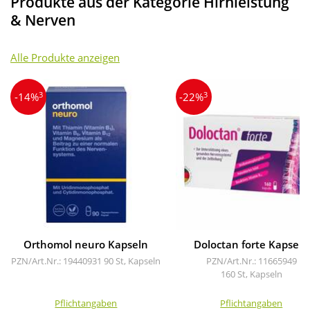
Produkte aus der Kategorie Hirnleistung
& Nerven
Alle Produkte anzeigen
3
3
-14%
-22%
Orthomol neuro Kapseln
Doloctan forte Kapseln
PZN/Art.Nr.: 19440931
90 St, Kapseln
PZN/Art.Nr.: 11665949
160 St, Kapseln
Pflichtangaben
Pflichtangaben