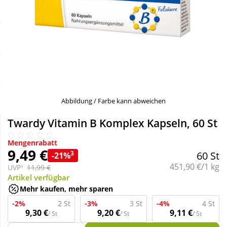
Sale
Körperpflege & Kosmetik
Schnäppchen
Liebe & Erotik
Sparsets
Mutter & Kind
Täglich gut versorgt
Nahrungsergänzung
Abbildung / Farbe kann abweichen
Twardy Vitamin B Komplex Kapseln, 60 St
Natur & Homöopathie
Mengenrabatt
9,49 €
3
60 St
-21%
Sanitätshaus
Grundpreis:
451,90 €/1 kg
UVP¹
11,99 €
Artikel verfügbar
Mehr kaufen, mehr sparen
Sport & Fitness
-2%
2 St
-3%
3 St
-4%
4 St
9,30 €
9,20 €
9,11 €
/ St
/ St
/ St
Tierbedarf