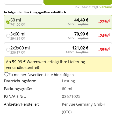
inkl. MwSt. zzgl.
Versand
In folgenden Packungsgrößen erhältlich:
Wellness
44,49 €
60 ml
4
-22%
MRP²
57,22 €
741,50 €/1 l
70,99 €
3x60 ml
4
-24%
MRP²
93,45 €
394,39 €/1 l
121,02 €
2x3x60 ml
4
-35%
MRP²
186,90 €
336,17 €/1 l
Ab 59.99 € Warenwert erfolgt Ihre Lieferung
versandkostenfrei!
Zu meiner Favoriten-Liste hinzufügen
Darreichungsform:
Lösung
Packungsgröße:
60 ml
PZN/Art.Nr.:
03671025
Anbieter/Hersteller:
Kenvue Germany GmbH
(OTC)