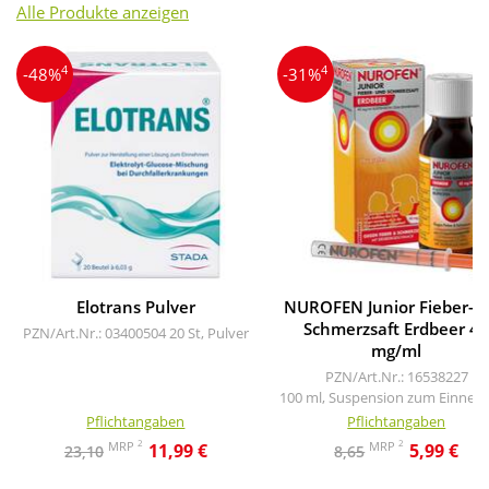
Alle Produkte anzeigen
4
4
-48%
-31%
Elotrans Pulver
NUROFEN Junior Fieber- 
Schmerzsaft Erdbeer 4
PZN/Art.Nr.: 03400504
20 St, Pulver
mg/ml
PZN/Art.Nr.: 16538227
100 ml, Suspension zum Einne
Pflichtangaben
Pflichtangaben
2
2
MRP
MRP
11,99 €
5,99 €
23,10
8,65