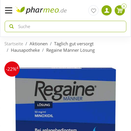
0
Startseite
Aktionen
Täglich gut versorgt
zurück
zurück
Hausapotheke
Regaine Männer Lösung
ÜBERSICHT AKTIONEN
ÜBERSICHT KATEGORIEN
4
-22%
Aktuelle Coupons
Arzneimittel
Gratis dazu
Bio & Genuss
Neuheiten
Diabetes