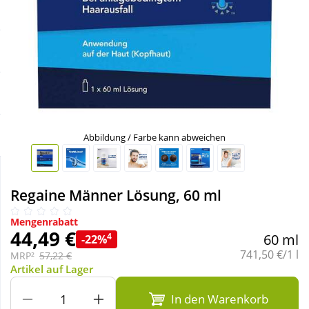
Sale
Körperpflege & Kosmetik
Schnäppchen
Liebe & Erotik
Sparsets
Mutter & Kind
Täglich gut versorgt
Nahrungsergänzung
Abbildung / Farbe kann abweichen
Natur & Homöopathie
Regaine Männer Lösung, 60 ml
Sanitätshaus
Mengenrabatt
44,49 €
4
60 ml
-22%
Grundpreis:
741,50 €/1 l
MRP²
57,22 €
Sport & Fitness
Artikel auf Lager
In den Warenkorb
Tierbedarf