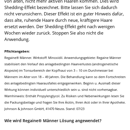
von alten, nicht mehr aktiven Haaren kommen. Dies wird
Shedding-Effekt bezeichnet. Bitte lassen Sie sich dadurch
nicht verunsichern. Dieser Effekt ist ein guter Hinweis dafür,
dass alte, ruhende Haare durch neue, kräftigere Haare
ersetzt werden. Der Shedding-Effekt geht nach wenigen
Wochen wieder zurück. Stoppen Sie also nicht die
Anwendung.
Pflichtangaben:
Regaine® Männer. Wirkstoff: Minoxidil. Anwendungsgebiete: Regaine Männer
stabilisiert den Verlauf des anlagebedingten Haarverlustes (androgenetische
Alopezie) im Tonsurbereich der Kopfhaut von 3 – 10 cm Durchmesser bei
Männern im Alter von 18 – 49 Jahren. Die Behandlung kann so dem Fortschreiten
des anlagebedingten Haarausfalles entgegenwirken. Beginn u. Ausmaß dieser
Wirkung können individuell unterschiedlich sein u. sind nicht vorhersagbar.
Warnhinweis: Enthält Propylenglycol. Zu Risiken und Nebenwirkungen lesen Sie
die Packungsbeilage und fragen Sie Ihre Ärztin, Ihren Arzt oder in Ihrer Apotheke.
Johnson & Johnson GmbH, 41470 Neuss. Stand: 07/23
Wie wird Regaine® Männer Lösung angewendet?