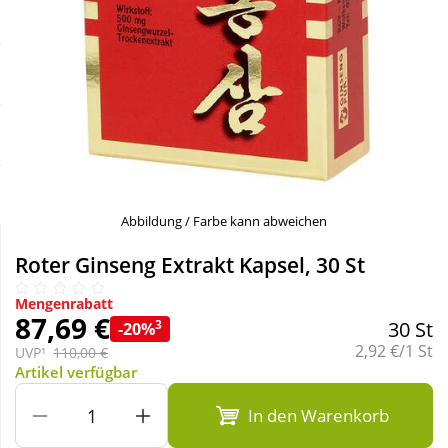
Sale
Körperpflege & Kosmetik
Schnäppchen
Liebe & Erotik
Sparsets
Mutter & Kind
Täglich gut versorgt
Nahrungsergänzung
Abbildung / Farbe kann abweichen
Natur & Homöopathie
Roter Ginseng Extrakt Kapsel, 30 St
Mengenrabatt
Sanitätshaus
87,69 €
3
30 St
-20%
Grundpreis:
2,92 €/1 St
UVP¹
110,00 €
Artikel verfügbar
Sport & Fitness
In den Warenkorb
Tierbedarf