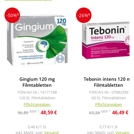
4
4
-50%
-26%
Gingium 120 mg
Tebonin intens 120 mg
Filmtabletten
Filmtabletten
PZN/Art.Nr.: 14171188
PZN/Art.Nr.: 07682356
120 St, Filmtabletten
60 St, Filmtabletten
Pflichtangaben
Pflichtangaben
2
2
MRP
MRP
48,59 €
46,49 €
96,89
63,24
0,40 €/1 St
0,77 €/1 St
inkl. MwSt. zzgl.
Versand
inkl. MwSt. zzgl.
Versand