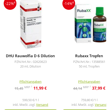
4
4
-22%
-14%
DHU Rauwolfia D 6 Dilution
Rubaxx Tropfen
PZN/Art.Nr.: 02620623
PZN/Art.Nr.: 13588561
20 ml, Dilution
50 ml, Tropfen
Pflichtangaben
Pflichtangaben
2
2
MRP
MRP
11,99 €
37,99 €
15,45
44,14
599,50 €/1 l
759,80 €/1 l
inkl. MwSt. zzgl.
Versand
inkl. MwSt. zzgl.
Versand