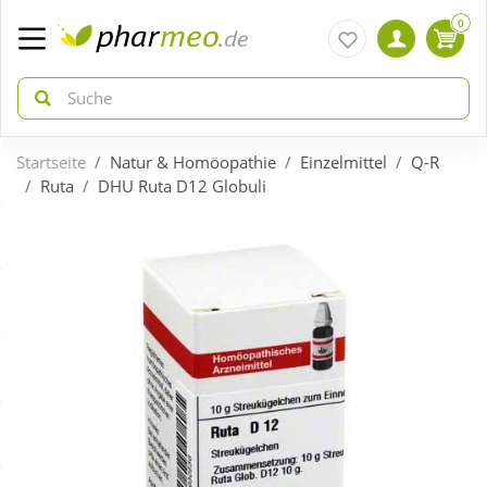
0
Startseite
Natur & Homöopathie
Einzelmittel
Q-R
zurück
zurück
Ruta
DHU Ruta D12 Globuli
ÜBERSICHT AKTIONEN
ÜBERSICHT KATEGORIEN
Aktuelle Coupons
Arzneimittel
Gratis dazu
Bio & Genuss
Neuheiten
Diabetes