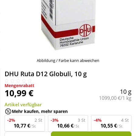
Sale
Körperpflege & Kosmetik
Schnäppchen
Liebe & Erotik
Sparsets
Mutter & Kind
Täglich gut versorgt
Nahrungsergänzung
Abbildung / Farbe kann abweichen
DHU Ruta D12 Globuli, 10 g
Natur & Homöopathie
Mengenrabatt
10,99 €
10 g
Sanitätshaus
Grundpreis:
1099,00 €/1 kg
Artikel verfügbar
Mehr kaufen, mehr sparen
Sport & Fitness
-2%
2 St
-3%
3 St
-4%
4 St
10,77 €
10,66 €
10,55 €
/ St
/ St
/ St
Tierbedarf