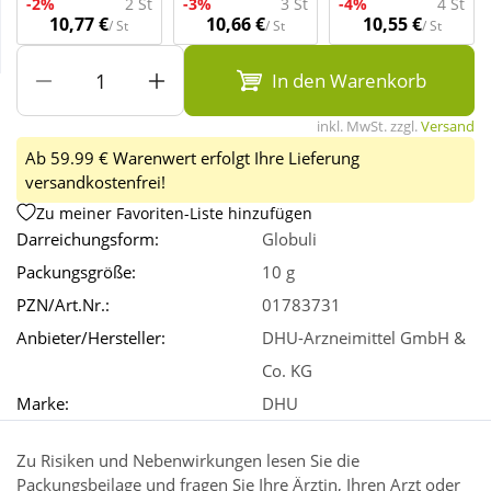
-2%
2 St
-3%
3 St
-4%
4 St
10,77 €
10,66 €
10,55 €
/ St
/ St
/ St
Wellness
In den Warenkorb
inkl. MwSt. zzgl.
Versand
Ab 59.99 € Warenwert erfolgt Ihre Lieferung
versandkostenfrei!
Zu meiner Favoriten-Liste hinzufügen
Darreichungsform:
Globuli
Packungsgröße:
10 g
PZN/Art.Nr.:
01783731
Anbieter/Hersteller:
DHU-Arzneimittel GmbH &
Co. KG
Marke:
DHU
Zu Risiken und Nebenwirkungen lesen Sie die
Packungsbeilage und fragen Sie Ihre Ärztin, Ihren Arzt oder