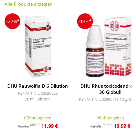
Alle Produkte anzeigen
4
4
-22%
-14%
DHU Rauwolfia D 6 Dilution
DHU Rhus toxicodendron
30 Globuli
PZN/Art.Nr.: 02620623
20 ml, Dilution
PZN/Art.Nr.: 02890713
10 g, Glo
Pflichtangaben
Pflichtangaben
2
2
MRP
MRP
11,99 €
10,99 €
15,45
12,78