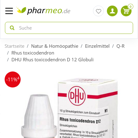
0
Startseite
Natur & Homöopathie
Einzelmittel
Q-R
zurück
zurück
Rhus toxicodendron
DHU Rhus toxicodendron D 12 Globuli
ÜBERSICHT AKTIONEN
ÜBERSICHT KATEGORIEN
4
-11%
Aktuelle Coupons
Arzneimittel
Gratis dazu
Bio & Genuss
Neuheiten
Diabetes