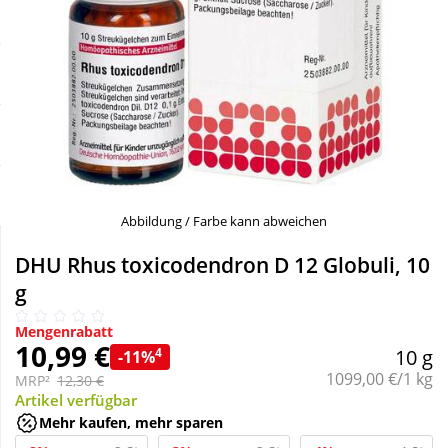
Sale
Körperpflege & Kosmetik
Schnäppchen
Liebe & Erotik
Sparsets
Mutter & Kind
Täglich gut versorgt
Nahrungsergänzung
Abbildung / Farbe kann abweichen
Natur & Homöopathie
DHU Rhus toxicodendron D 12 Globuli, 10
g
Sanitätshaus
Mengenrabatt
10,99 €
4
10 g
-11%
Grundpreis:
1099,00 €/1 kg
Sport & Fitness
MRP²
12,30 €
Artikel verfügbar
Mehr kaufen, mehr sparen
Tierbedarf