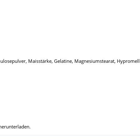
ellulosepulver, Maisstärke, Gelatine, Magnesiumstearat, Hypromell
herunterladen.