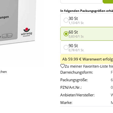
In folgenden Packungsgrößen erhäl
30 St
1,13 €/1 St
60 St
0,83 €/1 St
90 St
0,78 €/1 St
Ab 59.99 € Warenwert erfolgt
Zu meiner Favoriten-Liste h
ichen
Darreichungsform:
F
Packungsgröße:
6
PZN/Art.Nr.:
0
Anbieter/Hersteller:
W
Marke: