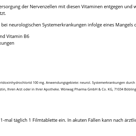
versorgung der Nervenzellen mit diesen Vitaminen entgegen und 
zt.
ei neurologischen Systemerkrankungen infolge eines Mangels d
und Vitamin B6
nkungen
yridoxinhydrochlorid 100 mg. Anwendungsgebiete: neurol. Systemerkrankungen durch 
rztin, Ihren Arzt oder in Ihrer Apotheke. Wörwag Pharma GmbH & Co. KG, 71034 Böblin
al täglich 1 Filmtablette ein. In akuten Fällen kann nach ärztli