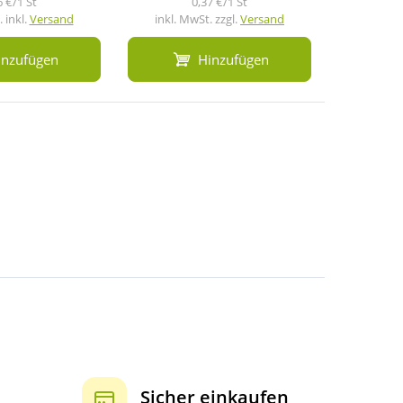
6 €/1 St
0,37 €/1 St
 inkl.
Versand
inkl. MwSt. zzgl.
Versand
inkl. M
inzufügen
Hinzufügen
Sicher einkaufen