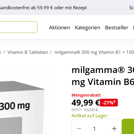
sandkostenfrei ab 59.99 € oder mit Rezept
Sc
Aktionen
Kategorien
Bestseller
e
Vitamin B Tabletten
milgamma® 300 mg Vitamin B1 + 100
milgamma® 30
mg Vitamin B6,
Mengenrabatt
49,99 €
4
-21%
MRP²
63,00 €
Artikel auf Lager