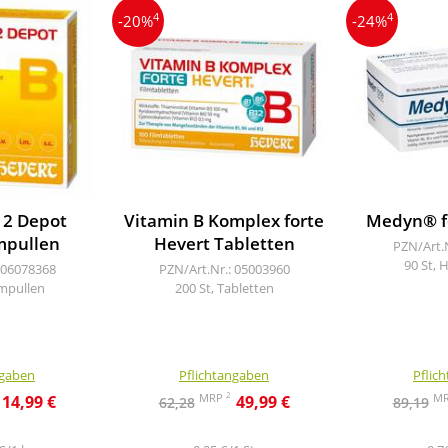
4
4
-20%
-24%
12 Depot
Vitamin B Komplex forte
Medyn® f
mpullen
Hevert Tabletten
PZN/Art.
90 St, 
 06078368
PZN/Art.Nr.: 05003960
mpullen
200 St, Tabletten
ngaben
Pflichtangaben
Pflic
2
MRP
M
14,99 €
49,99 €
62,28
89,19