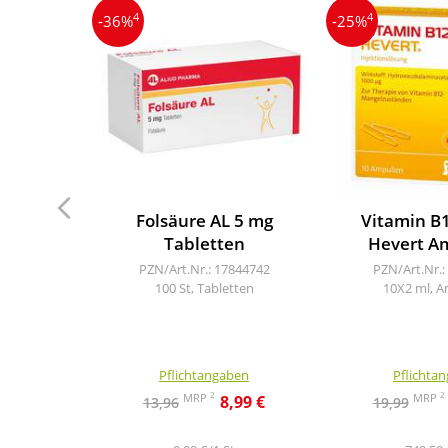
4
4
-36%
-25%
Folsäure AL 5 mg
Vitamin B
Tabletten
Hevert A
PZN/Art.Nr.: 17844742
PZN/Art.Nr.:
100 St, Tabletten
10X2 ml, A
Pflichtangaben
Pflichta
2
2
MRP
MRP
8,99 €
13,96
19,99