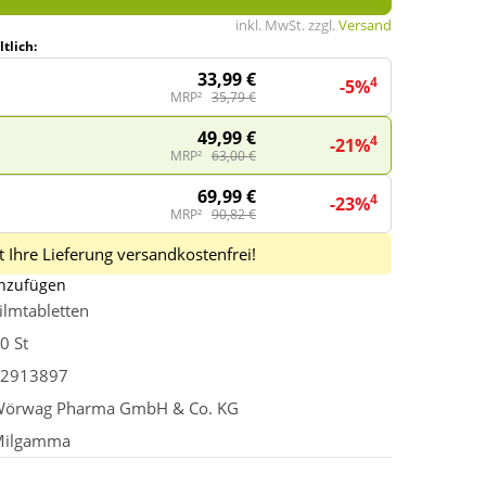
inkl. MwSt. zzgl.
Versand
tlich:
33,99 €
4
-5%
MRP²
35,79 €
49,99 €
4
-21%
MRP²
63,00 €
69,99 €
4
-23%
MRP²
90,82 €
 Ihre Lieferung versandkostenfrei!
inzufügen
ilmtabletten
0 St
2913897
örwag Pharma GmbH & Co. KG
Milgamma