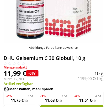
Sale
Körperpflege & Kosmetik
Schnäppchen
Liebe & Erotik
Sparsets
Mutter & Kind
Täglich gut versorgt
Nahrungsergänzung
Abbildung / Farbe kann abweichen
DHU Gelsemium C 30 Globuli, 10 g
Natur & Homöopathie
Mengenrabatt
11,99 €
4
10 g
-6%
Sanitätshaus
Grundpreis:
1199,00 €/1 kg
MRP²
12,78 €
Artikel verfügbar
Mehr kaufen, mehr sparen
Sport & Fitness
-2%
2 St
-3%
3 St
-4%
4 St
11,75 €
11,63 €
11,51 €
/ St
/ St
/ St
Tierbedarf