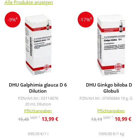
Alle Produkte anzeigen
4
4
-9%
-17%
DHU Galphimia glauca D 6
DHU Ginkgo biloba D 4
Dilution
Globuli
PZN/Art.Nr.: 02114676
PZN/Art.Nr.: 07456884
10 g, Glo
20 ml, Dilution
Pflichtangaben
Pflichtangaben
2
2
MRP
MRP
13,99 €
10,99 €
15,45
13,19
699,50 €/1 l
1099,00 €/1 kg