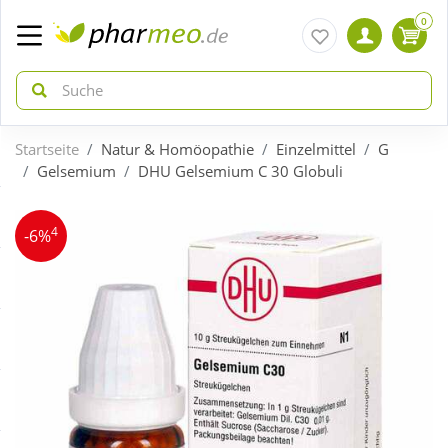
0
Startseite
Natur & Homöopathie
Einzelmittel
G
zurück
zurück
Gelsemium
DHU Gelsemium C 30 Globuli
ÜBERSICHT AKTIONEN
ÜBERSICHT KATEGORIEN
4
-6%
Aktuelle Coupons
Arzneimittel
Gratis dazu
Bio & Genuss
Neuheiten
Diabetes