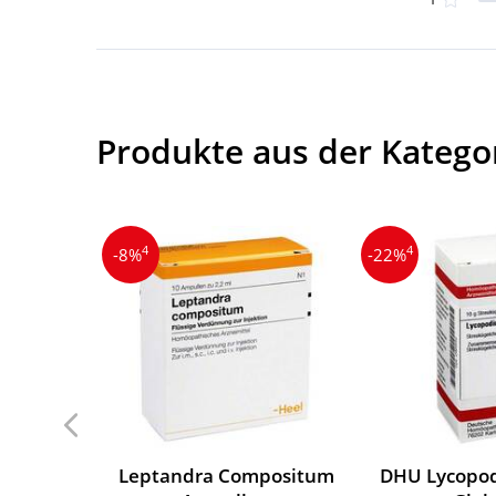
Produkte aus der Kategor
4
4
-8%
-22%
Leptandra Compositum
DHU Lycopod