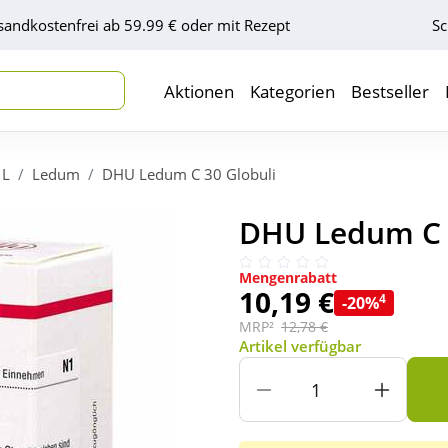
sandkostenfrei ab 59.99 € oder mit Rezept
Sc
Aktionen
Kategorien
Bestseller
L
Ledum
DHU Ledum C 30 Globuli
DHU Ledum C 3
Mengenrabatt
10,19 €
4
-20%
MRP²
12,78 €
Artikel verfügbar