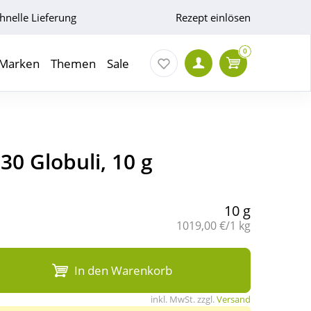
hnelle Lieferung
Rezept einlösen
0
Marken
Themen
Sale
0 Globuli, 10 g
10 g
Grundpreis:
1019,00 €/1 kg
In den Warenkorb
inkl. MwSt. zzgl.
Versand