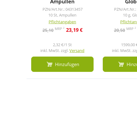
Ampullen
Glob
PZN/Art.Nr.: 04313457
PZN/Art.Nr.:
10 St, Ampullen
10 g, Gl
Pflichtangaben
Pflichta
2
2
MRP
MRP
23,19 €
25,10
20,50
2,32 €/1 St
1599,00 
inkl. MwSt. zzgl.
Versand
inkl. MwSt. zz
Hinzufügen
Hinz