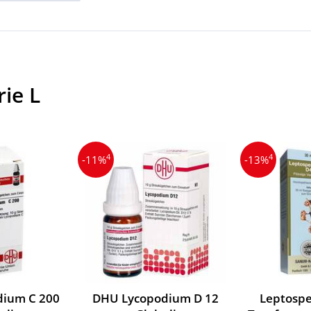
ie L
4
4
-11%
-13%
ium C 200
DHU Lycopodium D 12
Leptosp