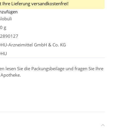
 Ihre Lieferung versandkostenfrei!
inzufügen
lobuli
0 g
2890127
HU-Arzneimittel GmbH & Co. KG
DHU
 lesen Sie die Packungsbeilage und fragen Sie Ihre
r Apotheke.