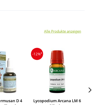
Alle Produkte anzeigen
4
4
-12%
-9%
ermusan D 4
Lycopodium Arcana LM 6
DHU Ly