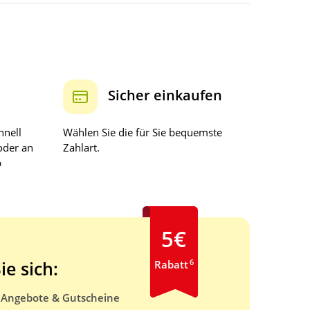
Sicher einkaufen
hnell
Wählen Sie die für Sie bequemste
oder an
Zahlart.
b
5€
6
ie sich:
Rabatt
e Angebote & Gutscheine