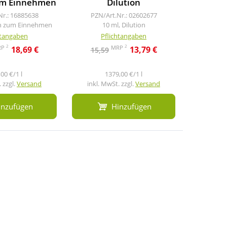
um Einnehmen
Dilution
Nr.: 16885638
PZN/Art.Nr.: 02602677
PZN/A
en zum Einnehmen
10 ml, Dilution
1
htangaben
Pflichtangaben
Pf
2
2
RP
MRP
18,69 €
13,79 €
15,59
12,7
00 €/1 l
1379,00 €/1 l
11
 zzgl.
Versand
inkl. MwSt. zzgl.
Versand
inkl. M
inzufügen
Hinzufügen