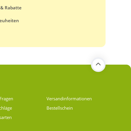
 & Rabatte
euheiten
 Fragen
Versand­informationen
chläge
Bestellschein
sarten