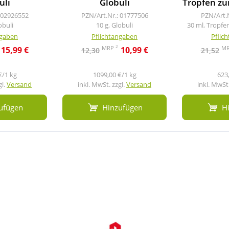
uli
Globuli
Tropfen z
 02926552
PZN/Art.Nr.: 01777506
PZN/Art.
obuli
10 g, Globuli
30 ml, Tropf
ngaben
Pflichtangaben
Pflic
2
MRP
M
15,99 €
10,99 €
12,30
21,52
€/1 kg
1099,00 €/1 kg
623,
gl.
Versand
inkl. MwSt. zzgl.
Versand
inkl. MwSt.
ufügen
Hinzufügen
H