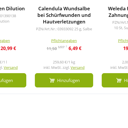
n Dilution
Calendula Wundsalbe
Weleda 
bei Schürfwunden und
Zahnun
 01390138
Hautverletzungen
lution
PZN/Art.
10 St, S
PZN/Art.Nr.: 03933092
25 g, Salbe
ngaben
Pflichtangaben
Pflic
2
MRP
20,99 €
6,49 €
19
11,50
€/1 l
259,60 €/1 kg
2,0
gl.
Versand
inkl. MwSt. zzgl.
Versand
inkl. MwSt.
ufügen
Hinzufügen
H