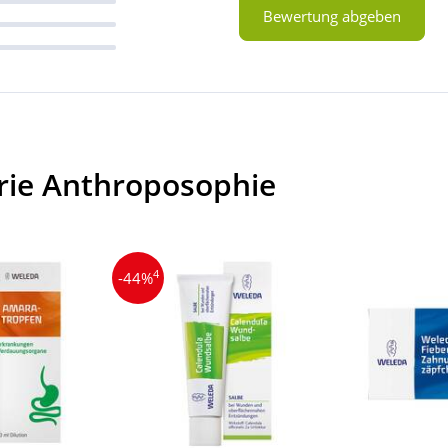
Bewertung abgeben
rie Anthroposophie
4
-44%