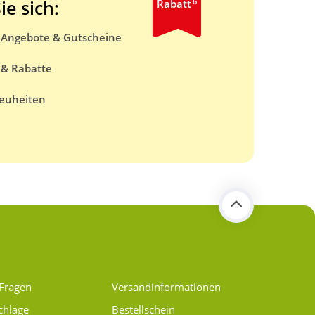
6
ie sich:
Rabatt
e Angebote & Gutscheine
 & Rabatte
euheiten
 Fragen
Versand­informationen
chläge
Bestellschein