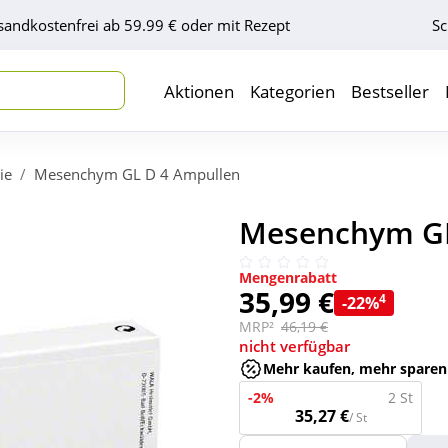
sandkostenfrei ab 59.99 € oder mit Rezept
Sc
Aktionen
Kategorien
Bestseller
ie
Mesenchym GL D 4 Ampullen
Mesenchym GL
Mengenrabatt
35,99 €
4
-22%
MRP²
46,19 €
nicht verfügbar
Mehr kaufen, mehr sparen
-2%
2 St
35,27 €
/ St