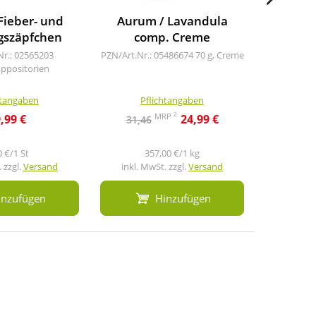
Fieber- und
Aurum / Lavandula
Neurod
gszäpfchen
comp. Creme
bei S
Nr.: 02565203
PZN/Art.Nr.: 05486674
70 g, Creme
uppositorien
PZN/A
200
htangaben
Pflichtangaben
Pf
2
MRP
,99 €
24,99 €
31,46
40,0
0 €/1 St
357,00 €/1 kg
 zzgl.
Versand
inkl. MwSt. zzgl.
Versand
inkl. M
inzufügen
Hinzufügen