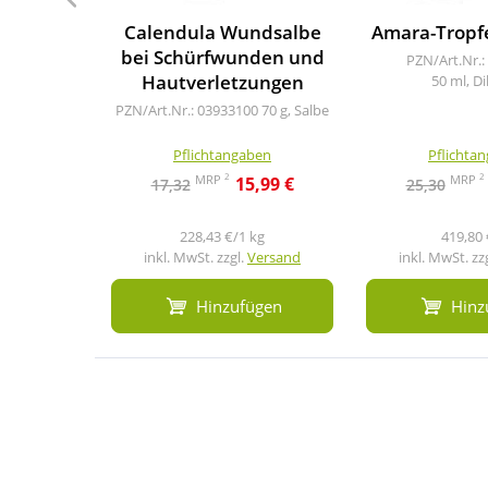
Calendula Wundsalbe
Amara-Tropfe
bei Schürfwunden und
PZN/Art.Nr.:
Hautverletzungen
50 ml, Di
PZN/Art.Nr.: 03933100
70 g, Salbe
Pflichtangaben
Pflichta
2
2
MRP
MRP
15,99 €
17,32
25,30
228,43 €/1 kg
419,80 
inkl. MwSt. zzgl.
Versand
inkl. MwSt. zz
Hinzufügen
Hinz