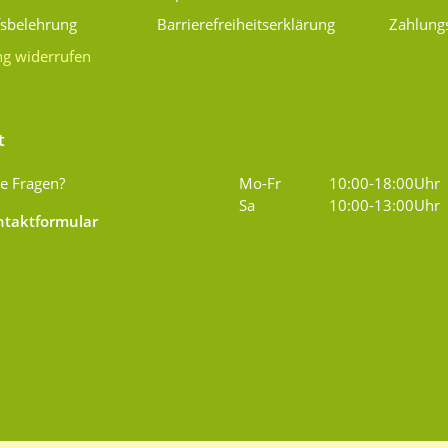
fsbelehrung
Barrierefreiheitserklärung
Zahlung
ng widerrufen
t
e Fragen?
Mo-Fr
10:00-18:00Uhr
Sa
10:00-13:00Uhr
taktformular