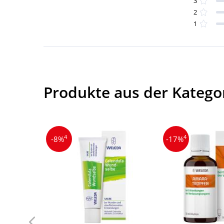
3
2
1
Produkte aus der Katego
4
4
-8%
-17%